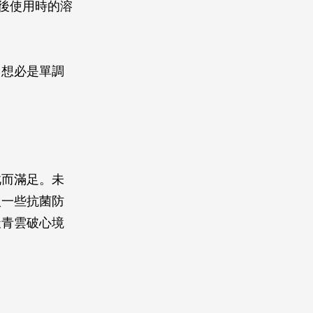
後使用時的溶
？想必是單調
此而滿足。未
入一些抗菌防
天青雲破心境