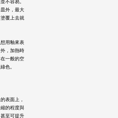
藥並不容易。
器皿外，最大
，塗覆上去就
以想用釉來表
方外，加熱時
如在一般的空
藍綠色。
皿的表面上，
冷縮的程度與
，甚至可提升