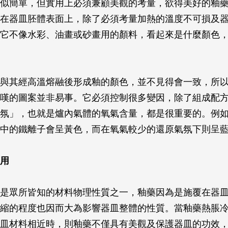
似簡單，但實用上必須兼顧美觀的考量，欲得美好的釉
在器皿胚體表面上，除了必須考量加熱的溫度不可損及
它不像水彩、油畫或砂畫用的顏料，看起來是什麼顏色
與其經高溫熔融後形成釉的顏色，並不見得會一致，所
嘆的圖案並非易事。它必須控制很多變因，除了組成配
氛」，也就是爐內氣體的氧氣含量，都是很重要的。例
中的鐵離子會呈黃色，而在氧氣較少的還原氣氛下則呈
用
是眾所皆知的材料物理性質之一，釉藥因為是施覆在器
縮的程度也因而大為影響器皿整體的性質。當釉藥熱脹
皿材料相近時，則釉藥不僅具有美觀及保護器皿的功效