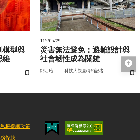
115/05/29
測模型與
災害無法避免：避難設計與
思維
社會韌性成為關鍵
回
｜
鄒明珆
科技大觀園特約記者
儲存書籤
儲
隱私權保護政策
服務條款