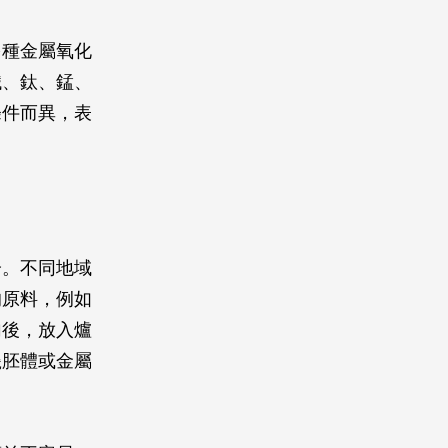
多種金屬氧化
鐵、鈦、錳、
條件而異，表
分。不同地域
的原料，例如
勻後，放入爐
瓷胚體或金屬