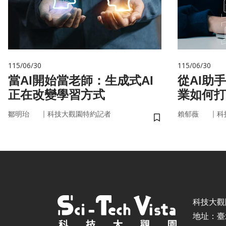
115/06/30
115/06/30
當AI開始當老師：生成式AI
從AI助
正在改變學習方式
業如何打
治理模式
｜
｜
鄒明珆
科技大觀園特約記者
賴郁薇
科
儲存書籤
科技大觀園 ©
地址：臺