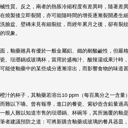
械性質。反之，兩者的熱脹冷縮程度有差異時，隨著差
在燒製後立即裂開，亦可能隨時間的增長逐漸裂開產生
洗臉盆、壁磚未見有細裂紋，而經年累月之後，卻有裂
的現象。
面，釉藥雖具有優於一般金屬鋁、鐵的耐酸鹼性，但嚴
瓷、琺瑯鍋或玻璃杯，當用於盛梅汁、酸辣湯或果汁時
可能使釉藥中的某些成分逐漸溶出，而影響食物的味道
橙汁的杯子，其釉藥若溶出10 ppm（每百萬分之一含量
而難以下嚥。曾有報導，進口的餐瓷、紫砂壺含鉛量過
一般人難以知道市售的琺瑯鍋、杯碗等，其所施覆的釉
筆者建議預防之道：可將新購含釉藥或玻璃的餐具器皿