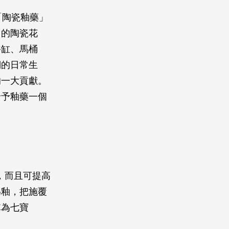
「陶瓷釉藥」
用的陶瓷花
浴缸、馬桶
們的日常生
的一大貢獻。
給予釉藥一個
，而且可提高
為釉，把施覆
稱為七寶