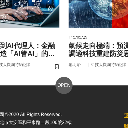
115/05/29
手到AI代理人：金融
氣候走向極端：預
造「AI管AI」的新
調適科技重建防災
？
｜
技大觀園特約記者
鄒明珆
科技大觀園特約記者
儲存書籤
OPEN
2020 All Rights Reserved.
北市大安區和平東路二段106號22樓