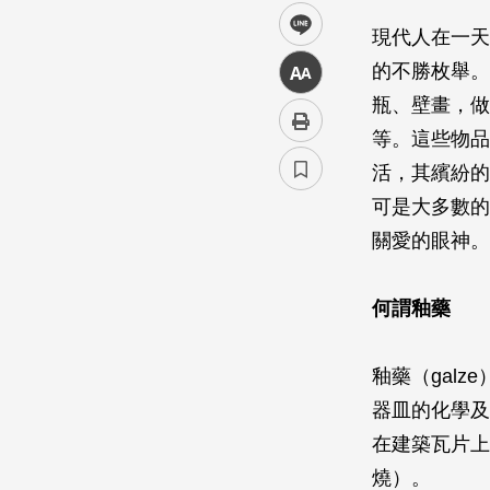
line
現代人在一天
的不勝枚舉。
中
瓶、壁畫，做
等。這些物品
活，其繽紛的
可是大多數的
關愛的眼神。
何謂釉藥
釉藥（gal
器皿的化學及
在建築瓦片上
燒）。