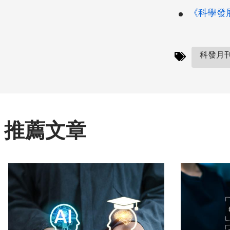
《科學發展》
科發月刊(
推薦文章