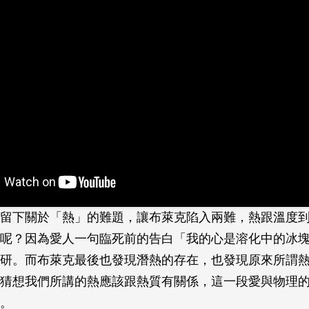
留下關於「熱」的難題，讓布萊克陷入兩難，熱跟溫度
呢？因為愛人一句臨死前的告白「我的心是溶化中的冰
研。而布萊克最後也發現潛熱的存在，也發現原來所謂
猜想我們所講的熱應該跟熱質有關係，這一段愛與物理
。