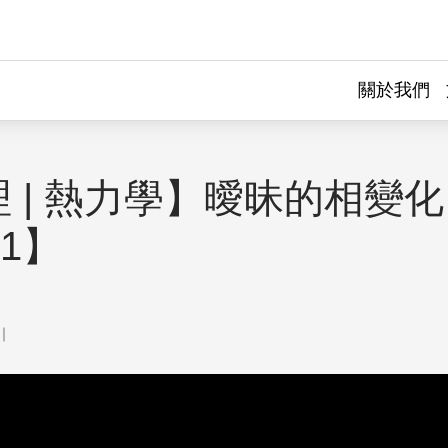
關於我們
 | 熱力學】曖昧的相變化 -
t1】
｜