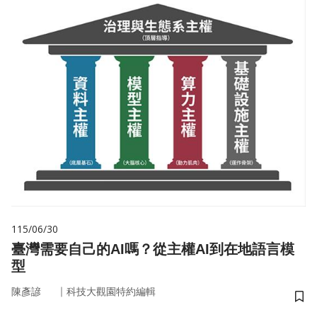
115/06/30
臺灣需要自己的AI嗎？從主權AI到在地語言模
型
｜
陳彥諺
科技大觀園特約編輯
儲