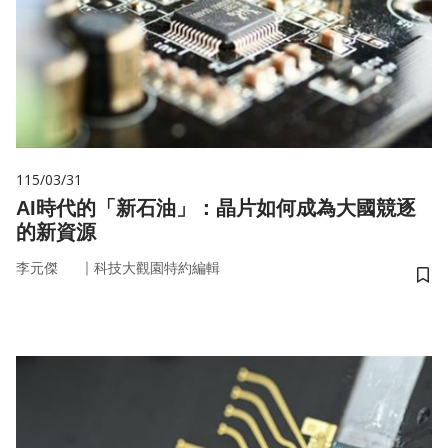
115/03/31
AI時代的「新石油」：晶片如何成為大國競逐
的新資源
｜
李元傑
科技大觀園特約編輯
儲