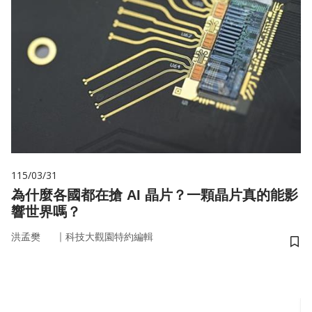
115/03/31
為什麼各國都在搶 AI 晶片？一顆晶片真的能影
響世界嗎？
｜
洪孟樊
科技大觀園特約編輯
儲