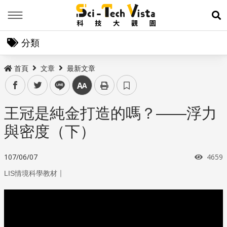
Menu
展
分類
首頁
文章
最新文章
facebook
twitter
line
中
王冠是純金打造的嗎？——浮力
與密度（下）
瀏覽
107/06/07
4659
｜
LIS情境科學教材