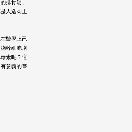
味的排骨湯、
都是人造肉上
現在醫學上已
動物幹細胞培
他毒素呢？這
個有意義的嘗