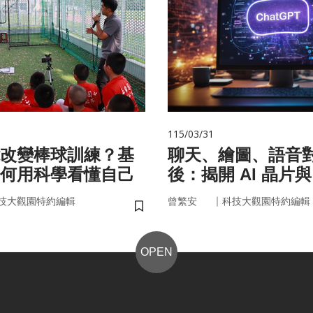
115/03/31
改變棒球訓練？基
聊天、繪圖、語音
何用科學看懂自己
後：揭開 AI 晶片
力」的真面目
｜
技大觀園特約編輯
曾繁安
科技大觀園特約編輯
儲存書籤
OPEN