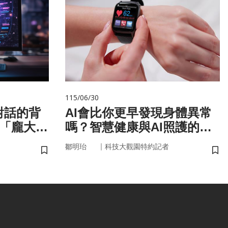
115/06/30
對話的背
AI會比你更早發現身體異常
與「龐大算
嗎？智慧健康與AI照護的未
來
｜
鄒明珆
科技大觀園特約記者
儲存書籤
儲