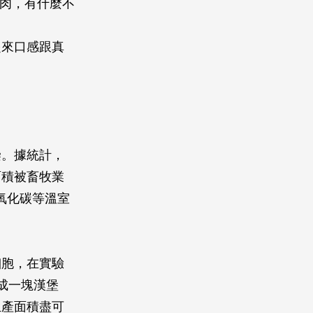
素肉，有什麼不
起來口感跟真
染。據統計，
面積被畜牧業
氧化碳等溫室
細胞，在實驗
成一塊漢堡
生產面積盡可