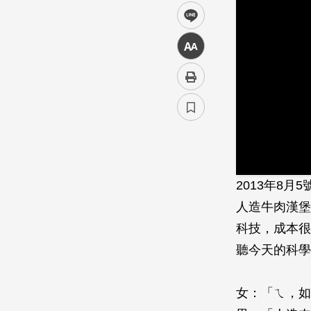
line
中
2013年8
人造牛肉漢堡
科技，成本很
聽今天的科學
女：「ㄟ，如