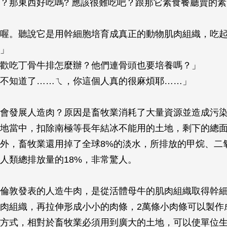
？那東西好吃嗎? 應該很難吃吧？跟那它素食餐廳賣的
喔。聽說它是用幹細胞培育成真正的動物肌肉組織，吃
」
歡吃丁骨牛排怎麼辦？他們連骨頭也要培養嗎？」
不知道了……ㄟ，你這個人真的很麻煩耶……」
會發展人造肉？原因是畜牧業消耗了大量資源並造成污
地當中，扣除南極等長年結冰不能用的土地，剩下的總
另外，畜牧業還用掉了全球8%的淡水，所排放的甲烷、二
人類總排放量的18%，非常驚人。
倫敦發表的人造牛肉，是從活體母牛的肌肉組織取得幹
肉組織，再拉伸形成小小的肉條，2萬條小肉條可以製作
方式，相對於畜牧業必須用到廣大的土地，可以使單位