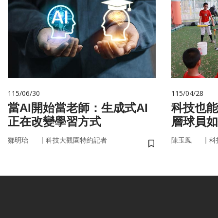
115/06/30
115/04/28
當AI開始當老師：生成式AI
科技也能
正在改變學習方式
層球員如
｜
｜
鄒明珆
科技大觀園特約記者
陳玉鳳
科
儲存書籤