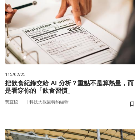
115/02/25
把飲食紀錄交給 AI 分析？重點不是算熱量，而
是看穿你的「飲食習慣」
｜
黃宜稜
科技大觀園特約編輯
儲