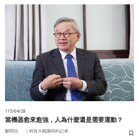
115/04/28
當機器愈來愈強，人為什麼還是需要運動？
｜
鄒明珆
科技大觀園特約記者
儲