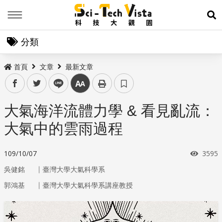
Menu
展
分類
首頁
文章
最新文章
facebook
twitter
line
中
大氣海洋流體力學 & 看見亂流：
大氣中的雲雨過程
瀏覽
109/10/07
3595
｜
吳健銘
臺灣大學大氣科學系
｜
郭鴻基
臺灣大學大氣科學系講座教授