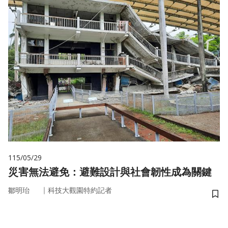
115/05/29
災害無法避免：避難設計與社會韌性成為關鍵
｜
鄒明珆
科技大觀園特約記者
儲