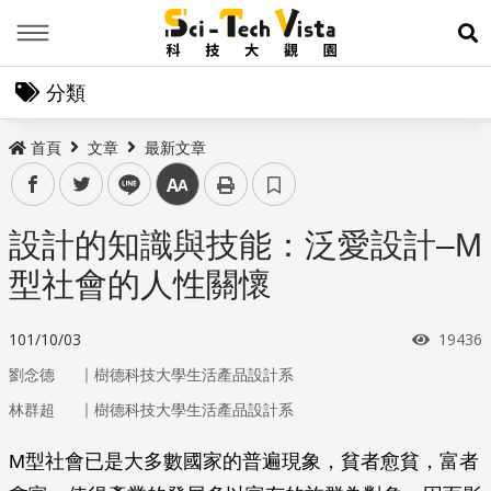
Menu
展
分類
首頁
文章
最新文章
facebook
twitter
line
中
設計的知識與技能：泛愛設計–M
型社會的人性關懷
瀏覽次
101/10/03
19436
｜
劉念德
樹德科技大學生活產品設計系
｜
林群超
樹德科技大學生活產品設計系
M型社會已是大多數國家的普遍現象，貧者愈貧，富者