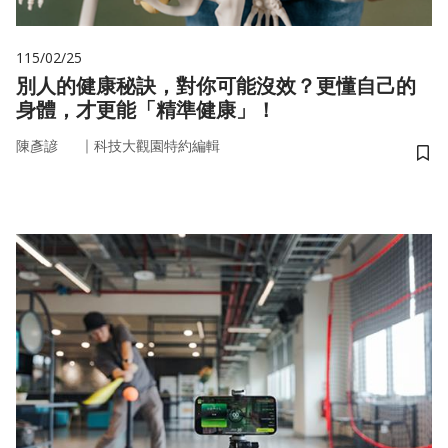
115/02/25
別人的健康秘訣，對你可能沒效？更懂自己的
身體，才更能「精準健康」！
｜
陳彥諺
科技大觀園特約編輯
儲