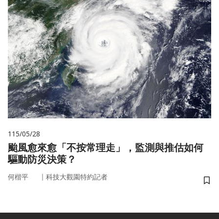
115/05/28
颱風愈來愈「不按常理走」，監測與推估如何
驅動防災決策？
｜
何楷平
科技大觀園特約記者
儲