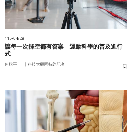
115/04/28
讓每一次揮空都有答案 運動科學的普及進行
式
｜
何楷平
科技大觀園特約記者
儲