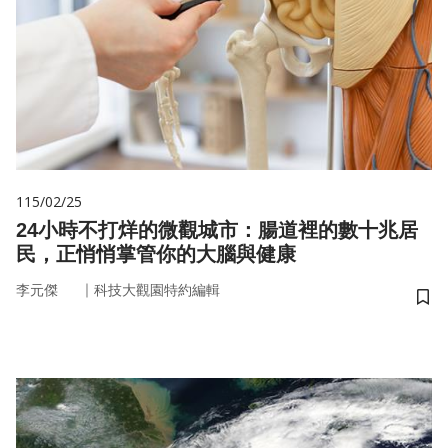
115/02/25
24小時不打烊的微觀城市：腸道裡的數十兆居
民，正悄悄掌管你的大腦與健康
｜
李元傑
科技大觀園特約編輯
儲