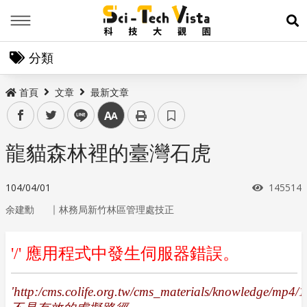
Menu
展
分類
首頁
文章
最新文章
facebook
twitter
line
中
龍貓森林裡的臺灣石虎
瀏覽次數
104/04/01
145514
｜
余建勳
林務局新竹林區管理處技正