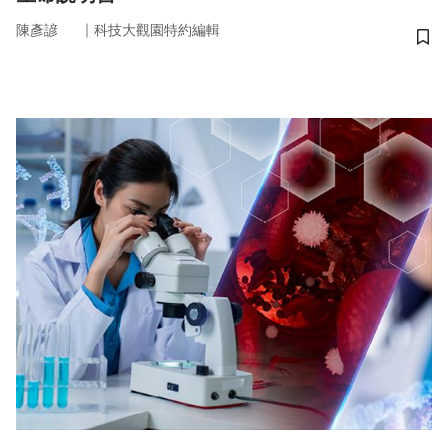
｜
陳彥諺
科技大觀園特約編輯
儲