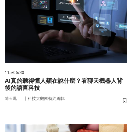
115/06/30
AI真的聽得懂人類在說什麼？看聊天機器人背
後的語言科技
｜
陳玉鳳
科技大觀園特約編輯
儲