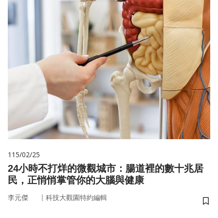
115/02/25
24小時不打烊的微觀城市：腸道裡的數十兆居
民，正悄悄掌管你的大腦與健康
｜
李元傑
科技大觀園特約編輯
儲