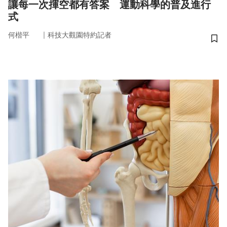
讓每一次揮空都有答案 運動科學的普及進行
式
｜
何楷平
科技大觀園特約記者
儲