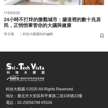
115/02/25
24小時不打烊的微觀城市：腸道裡的數十兆居
民，正悄悄掌管你的大腦與健康
｜
李元傑
科技大觀園特約編輯
儲
科技大觀園 ©2020 All Rights Reserved.
地址：臺北市大安區和平東路二段106號22樓
電話：02-25056789 #5526