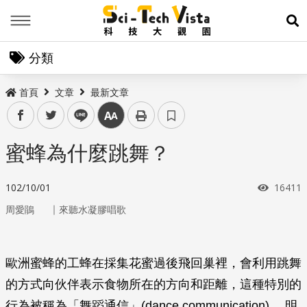
Menu
展
分類
首頁
文章
最新文章
facebook
twitter
line
中
蜜蜂為什麼跳舞？
瀏覽次
102/10/01
16411
｜
周愛鵑
來聽水凝膠唱歌
歐洲蜜蜂的工蜂在採集花蜜過後飛回巢裡，會利用跳舞
的方式向伙伴表示食物所在的方向和距離，這種特別的
行為被稱為「舞蹈通信」(dance communication) 。明