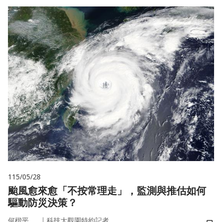
115/05/28
颱風愈來愈「不按常理走」，監測與推估如何
驅動防災決策？
｜
何楷平
科技大觀園特約記者