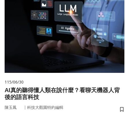
115/06/30
AI真的聽得懂人類在說什麼？看聊天機器人背
後的語言科技
｜
陳玉鳳
科技大觀園特約編輯
儲