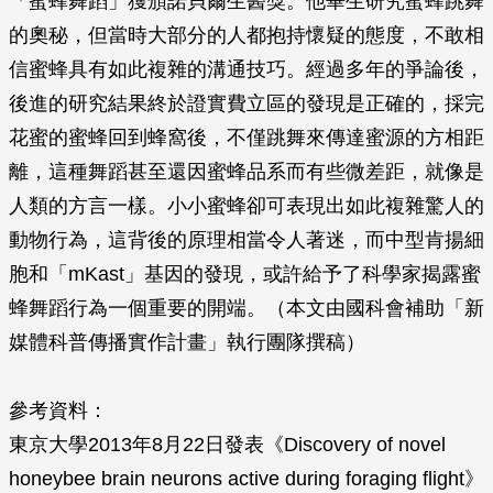
「蜜蜂舞蹈」獲頒諾貝爾生醫獎。他畢生研究蜜蜂跳舞
的奧秘，但當時大部分的人都抱持懷疑的態度，不敢相
信蜜蜂具有如此複雜的溝通技巧。經過多年的爭論後，
後進的研究結果終於證實費立區的發現是正確的，採完
花蜜的蜜蜂回到蜂窩後，不僅跳舞來傳達蜜源的方相距
離，這種舞蹈甚至還因蜜蜂品系而有些微差距，就像是
人類的方言一樣。小小蜜蜂卻可表現出如此複雜驚人的
動物行為，這背後的原理相當令人著迷，而中型肯揚細
胞和「mKast」基因的發現，或許給予了科學家揭露蜜
蜂舞蹈行為一個重要的開端。（本文由國科會補助「新
媒體科普傳播實作計畫」執行團隊撰稿）
參考資料：
東京大學2013年8月22日發表《Discovery of novel
honeybee brain neurons active during foraging flight》