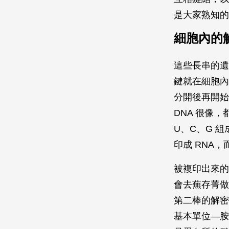
是大家熟知的
細胞內的
這些長串的遺
鍵就在細胞內
分開後再開始
DNA 很像
U、C、G 組
印成 RNA，而
被複印出來的
會去蕪存菁做
第二棒的解密
基本單位—胺