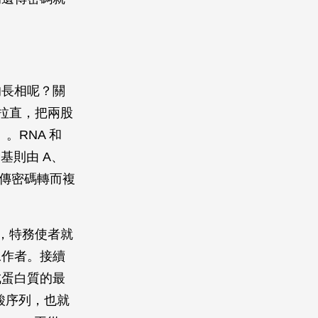
的長相呢？關
 拉直，把兩股
。RNA 和
基則由 A、
的遺傳密碼轉而複
擾，特務使者就
工作者。接續
成蛋白質的最
酸序列，也就