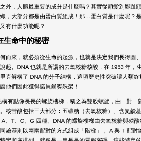
之外，人體最重要的成分是什麼嗎？其實從頭髮到腳趾
織，大部分都是由蛋白質組成！那…蛋白質是什麼呢？
又有什麼功能呢？
在生命中的秘密
何而來，就必須從生命的起源，也就是決定我們長得圓
A 說起。DNA 也就是所謂的去氧核糖核酸，在 1953 年
里克解構了 DNA 的分子結構，這項歷史性突破讓人類
讓他們因此獲得諾貝爾獎殊榮！
子結構有點像長長的螺旋樓梯，稱之為雙股螺旋，由一對一
。核苷酸包括三大部分：五碳糖（去氧核糖）、含氮鹼
 A、T、C、G 四種。DNA 的螺旋樓梯由去氧核糖與磷
鹼基則以兩兩配對的方式組成「階梯」， A 與 T 配對鍵結
特定順序排列，就像是一串長長的電報密碼。這些特定