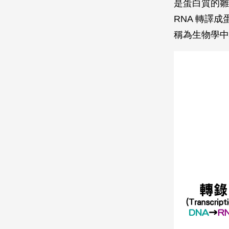
是蛋白質的雛形，
RNA 轉譯
稱為生物學中