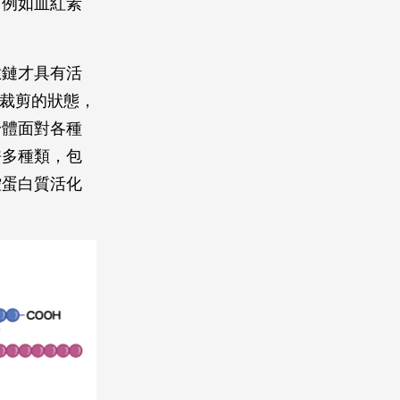
，例如血紅素
肽鏈才具有活
過裁剪的狀態，
身體面對各種
許多種類，包
控蛋白質活化