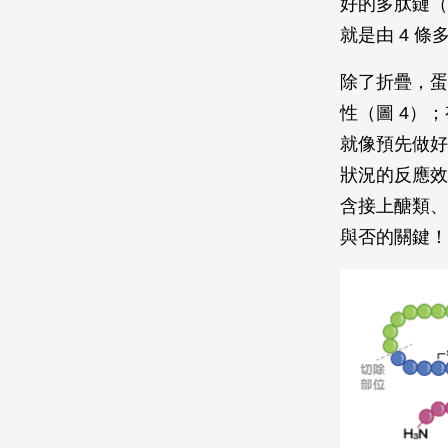
好的多肽鏈（
就是由 4 
除了折疊，蛋
性（圖 4）
就像預先做好
狀況的反應效
含接上醣類、
與否的關鍵！