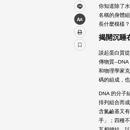
你知道除了水
line
名稱的身體組
中
長什麼模樣？
揭開沉睡
談起蛋白質從
傳物質--DN
和物理學家克
碼的組成，也
DNA 的分
排列組合而成
含氮鹼基又有
手」；四種不同
互相鍵結，以