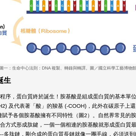
圖一：生命中心法則：DNA 複製、轉錄與轉譯。圖／國立科學工藝博物
誕生
程序，蛋白質終於誕生！胺基酸是組成蛋白質的基本單
NH2) 及代表著「酸」的羧基 (-COOH)，此外在碳原子
支鏈賦予各個胺基酸擁有不同特性（圖2）。自然界常見的胺基
合方式形成肽鍵，一個一個相連的胺基酸就形成蛋白質
--多肽鏈，剛合成的蛋白質長鏈就像一團毛線，必須送到