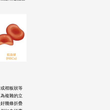
旋或褶板狀等
更為複雜的立
由好幾條折疊