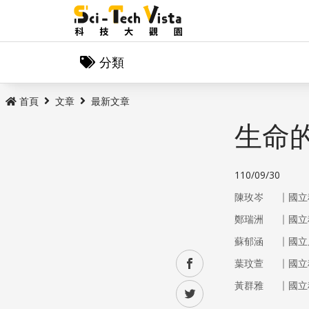
分類
首頁
文章
最新文章
生命
110/09/30
｜
陳玫岑
國立
｜
鄭瑞洲
國立
｜
蘇郁涵
國立
｜
facebook
葉玟萱
國立
｜
黃群雅
國立
twitter