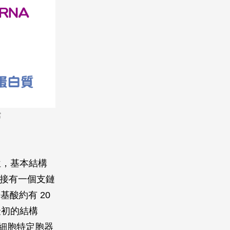
館
位，基本結構
上還接有一個支鏈
酸約有 20
最初的結構
細胞特定胞器