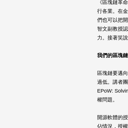
《區塊鏈革命
行各業。在金
們也可以把開
智文副教授認
力。接著笑說
我們的區塊鏈
區塊鏈要邁向
過低。講者團
EPoW: Sol
權問題。
開源軟體的授
佔情況，授權