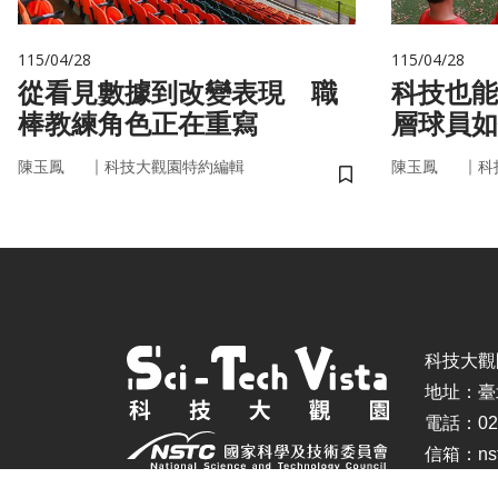
115/04/28
115/04/28
從看見數據到改變表現 職
科技也能
棒教練角色正在重寫
層球員如
｜
｜
陳玉鳳
科技大觀園特約編輯
陳玉鳳
科
儲存書籤
科技大觀園 ©
地址：臺
電話：02-
信箱：nstc