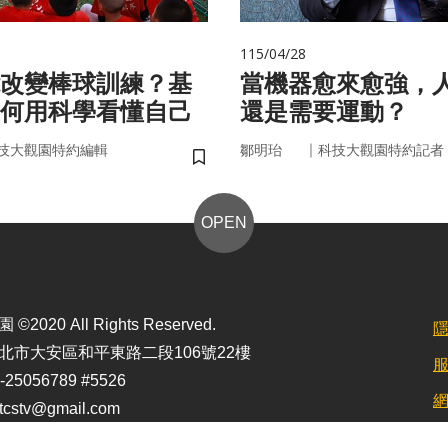
115/04/28
改變棒球訓練？基
當機器愈來愈強，
何用科學看懂自己
還是需要運動？
｜
技大觀園特約編輯
鄒明珆
科技大觀園特約記者
儲存書籤
OPEN
2020 All Rights Reserved.
北市大安區和平東路二段106號22樓
25056789 #5526
stv@gmail.com