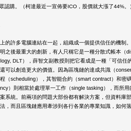
讓大眾認購。（柯達最近一宣佈要ICO，股價就大漲了44%。
上的許多電腦連結在一起，組織成一個提供信任的機制
之後最重大的創新，有人只稱它是一種分散式帳本（distri
technology, DLT），薛智文副教授則把它看成是一種「可
還可以創造更大的價值。因為區塊鏈的達成共識（consen
scheduling），其智能合約（smart contract）和
urrency）則相當於處理單一工作（single tasking），
案系統。前兩項的問題大部份都有解決方案，但資料庫
法，而且區塊鏈應用牽涉到各行各業的專業知識，如何