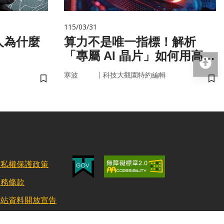
115/03/31
人為什麼
算力不是唯一指標！解析
「專屬 AI 晶片」如何用高效
回
率驅動未來
｜
寒波
科技大觀園特約編輯
儲存書籤
儲
隱私權保護政策
服務條款
網站資料開放宣告