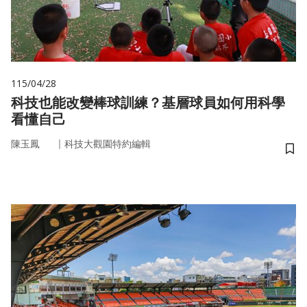
115/04/28
科技也能改變棒球訓練？基層球員如何用科學
看懂自己
｜
陳玉鳳
科技大觀園特約編輯
儲