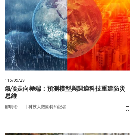
115/05/29
氣候走向極端：預測模型與調適科技重建防災
思維
｜
鄒明珆
科技大觀園特約記者
儲