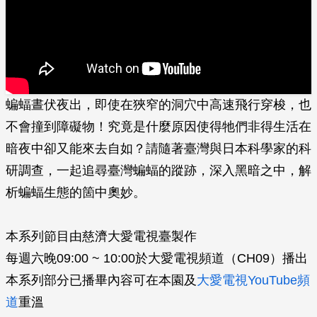
蝙蝠晝伏夜出，即使在狹窄的洞穴中高速飛行穿梭，也
不會撞到障礙物！究竟是什麼原因使­得牠們非得生活在
暗夜中卻又能來去自如？請隨著臺灣與日本科學家的科
研調查，一起追尋臺灣蝙蝠的蹤跡，深入黑暗之中，解
析蝙蝠生態的箇中奧妙。
本系列節目由慈濟大愛電視臺製作
每週六晚09:00 ~ 10:00於大愛電視頻道（CH09）播出
本系列部分已播畢內容可在本園及
大愛電視YouTube頻
道
重溫