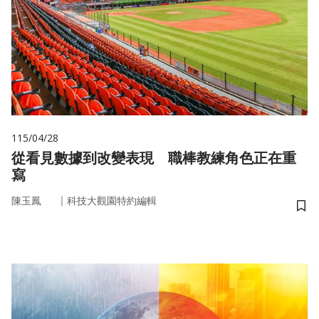
115/04/28
從看見數據到改變表現 職棒教練角色正在重
寫
｜
陳玉鳳
科技大觀園特約編輯
儲