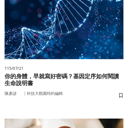
115/07/21
你的身體，早就寫好密碼？基因定序如何閱讀
生命說明書
｜
陳彥諺
科技大觀園特約編輯
儲