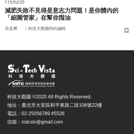
115/02/25
減肥失敗不見得是意志力問題！是你體內的
「細菌管家」在幫你囤油
｜
洪孟樊
科技大觀園特約編輯
儲
科技大觀園 ©2020 All Rights Reserved.
地址：臺北市大安區和平東路二段106號22樓
電話：02-25056789 #5526
信箱：nstcstv@gmail.com