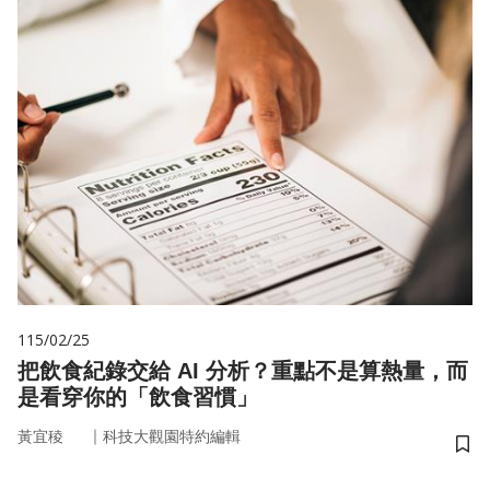
115/02/25
把飲食紀錄交給 AI 分析？重點不是算熱量，而
是看穿你的「飲食習慣」
｜
黃宜稜
科技大觀園特約編輯
儲