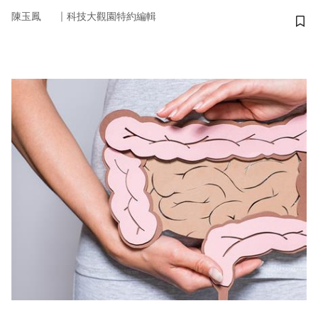
｜
陳玉鳳
科技大觀園特約編輯
儲