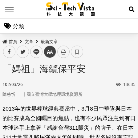
Menu
展
分類
首頁
文章
最新文章
facebook
twitter
line
中
「媽祖」海纜保平安
瀏覽次
102/03/26
13635
｜
陳慈忻
國立臺灣大學地理環境資源所
2013年的世界棒球經典賽當中，3月8日中華隊與日本
的比賽成為全國矚目的焦點，也有不少民眾注意到有日
本球迷手上拿著「感謝台灣311賑災」的牌子。在日本
311大地震即將屆滿兩周年的同時，世界各國沒有忘記