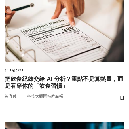
115/02/25
把飲食紀錄交給 AI 分析？重點不是算熱量，而
是看穿你的「飲食習慣」
｜
黃宜稜
科技大觀園特約編輯
儲