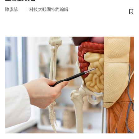
｜
陳彥諺
科技大觀園特約編輯
儲