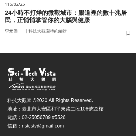
115/02/25
24小時不打烊的微觀城市：腸道裡的數十兆居
民，正悄悄掌管你的大腦與健康
｜
李元傑
科技大觀園特約編輯
儲
科技大觀園 ©2020 All Rights Reserved.
地址：臺北市大安區和平東路二段106號22樓
電話：02-25056789 #5526
信箱：nstcstv@gmail.com