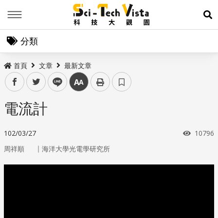
Menu
展
分類
首頁
文章
最新文章
facebook
twitter
line
中
電流計
瀏覽次
102/03/27
10796
｜
周祥順
海洋大學光電學研究所