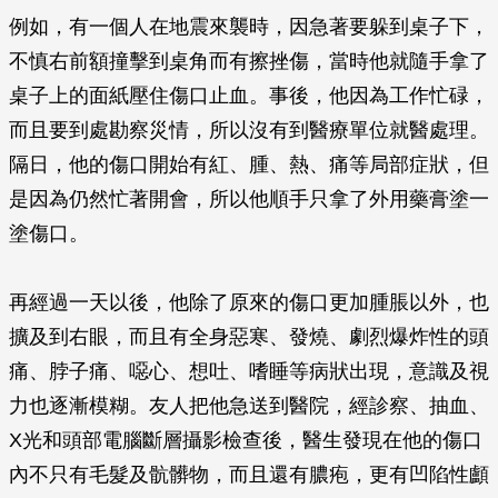
例如，有一個人在地震來襲時，因急著要躲到桌子下，
不慎右前額撞擊到桌角而有擦挫傷，當時他就隨手拿了
桌子上的面紙壓住傷口止血。事後，他因為工作忙碌，
而且要到處勘察災情，所以沒有到醫療單位就醫處理。
隔日，他的傷口開始有紅、腫、熱、痛等局部症狀，但
是因為仍然忙著開會，所以他順手只拿了外用藥膏塗一
塗傷口。
再經過一天以後，他除了原來的傷口更加腫脹以外，也
擴及到右眼，而且有全身惡寒、發燒、劇烈爆炸性的頭
痛、脖子痛、噁心、想吐、嗜睡等病狀出現，意識及視
力也逐漸模糊。友人把他急送到醫院，經診察、抽血、
X光和頭部電腦斷層攝影檢查後，醫生發現在他的傷口
內不只有毛髮及骯髒物，而且還有膿疱，更有凹陷性顱