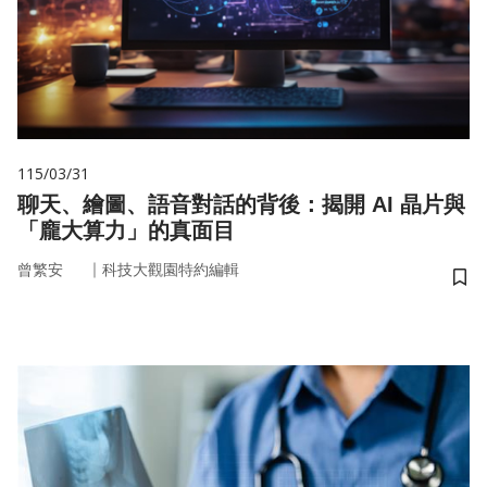
115/03/31
聊天、繪圖、語音對話的背後：揭開 AI 晶片與
「龐大算力」的真面目
｜
曾繁安
科技大觀園特約編輯
儲