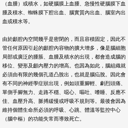
（血腫）或積水，如硬腦膜上血腫、急慢性硬腦膜下血
腫及積水、蜘蛛膜下腔出血、腦實質內出血、腦室內出
血或積水等。
由於顱腔內空間幾乎是密閉的，而且容積固定，因此不
管任何原因引起的顱腔內容物的擴大增多，像是腦細胞
局部或廣泛的腫脹、血腫及積水的出現，都會造成腦的
移位、變形及顱內壓力的增高。也因為如此，腦組織就
必須由有限的幾個孔道凸脫出，也就是腦疝脫。因此會
有不同的神經學症狀出現，例如頭重腳輕、劇烈頭痛、
單側手腳無力、走路不穩、噁心、嘔吐、嗜睡、反應不
佳、血壓升高、脈搏緩慢或呼吸不規則等。最後會因為
維持個體生命所必須的呼吸、心跳、體溫等監控中心
（腦中樞）的功能失常而導致死亡。