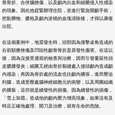
骨骨折、合併腦挫傷，以及顱內出血和細菌侵入性感染
的現象。因此他趕緊辦理住院，並進行緊急開顱手術，
把骯髒物、膿疱及顱內淤積的血塊清除後，才得以康復
出院。
在這個案例中，地震發生時，頭部因為撞擊桌角造成的
右前額擦挫傷及凹陷性顱骨骨折是原發性傷害。在這以
後，因為沒接受適當的檢查與治療，因而引發蔓延性頭
皮膿腫發炎；細菌又經由骨折裂縫處入侵頭顱內造成顱
內感染；再因為骨折處的流血也往顱內擴張，進而壓迫
到腦，造成受壓處腦神經細胞元的病變，以及周圍組織
的腫脹，這些就是續發性的損傷。因為續發性的損傷，
「雪上加霜」造成他的顱內壓力增高現象，如果沒有及
時且正確地處理、開刀及治療，就有生命的危險。