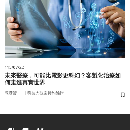
115/07/22
未來醫療，可能比電影更科幻？客製化治療如
何走進真實世界
｜
陳彥諺
科技大觀園特約編輯
儲