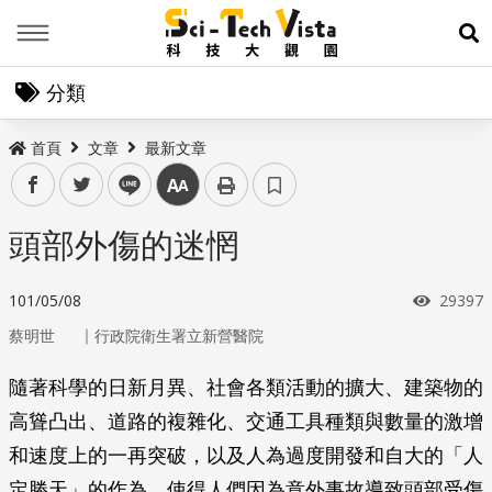
Menu
展
分類
首頁
文章
最新文章
facebook
twitter
line
中
頭部外傷的迷惘
瀏覽次
101/05/08
29397
｜
蔡明世
行政院衛生署立新營醫院
隨著科學的日新月異、社會各類活動的擴大、建築物的
高聳凸出、道路的複雜化、交通工具種類與數量的激增
和速度上的一再突破，以及人為過度開發和自大的「人
定勝天」的作為，使得人們因為意外事故導致頭部受傷