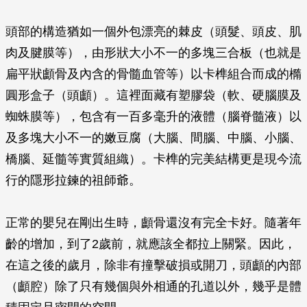
頭部的構造猶如一個外包漂亮的棘皮（頭髮、頭皮、肌
肉及腱膜等），由形狀大小不一的多塊三合板（也就是
扁平狀顱骨及內含的骨髓血管等）以卡榫組合而成的橢
圓形盒子（頭顱）。這裡面藏有塑膠袋（軟、硬腦膜及
蜘蛛膜等），包含有一百多毫升的液體（腦脊髓液）以
及多塊大小不一的嫩豆腐（大腦、間腦、中腦、小腦、
橋腦、延髓等實質組織）。卡榫的完美結構更是現今流
行的隱形拉鍊的祖師爺。
正常的嬰兒在剛出生時，顱骨還沒有完全卡好。隨著年
齡的增加，到了2歲前，就應該全都拉上關緊。因此，
在這之後的歲月，除非有撞擊破損或開刀，頭顱的內部
（顱腔）除了只有幾個與外相通的孔道以外，幾乎是體