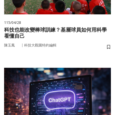
115/04/28
科技也能改變棒球訓練？基層球員如何用科學
看懂自己
｜
陳玉鳳
科技大觀園特約編輯
儲