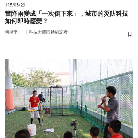
115/05/29
當降雨變成「一次倒下來」，城市的災防科技
如何即時應變？
｜
何楷平
科技大觀園特約記者
儲