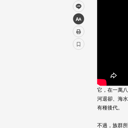
line
中
它，在一萬八
河退卻、­海
有種後代。
不過，族群所