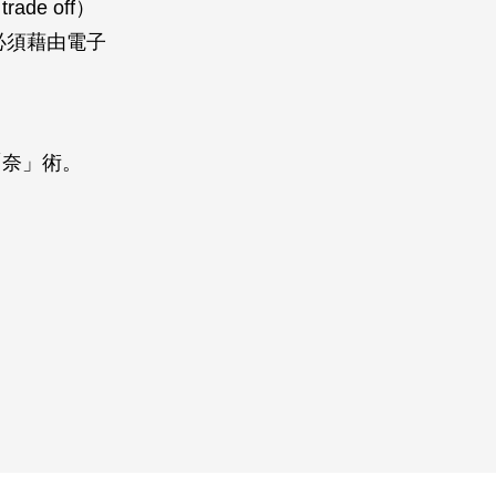
e off）
必須藉由電子
「奈」術。