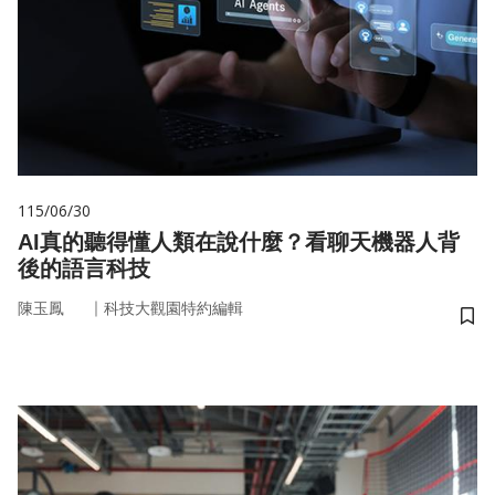
115/06/30
AI真的聽得懂人類在說什麼？看聊天機器人背
後的語言科技
｜
陳玉鳳
科技大觀園特約編輯
儲