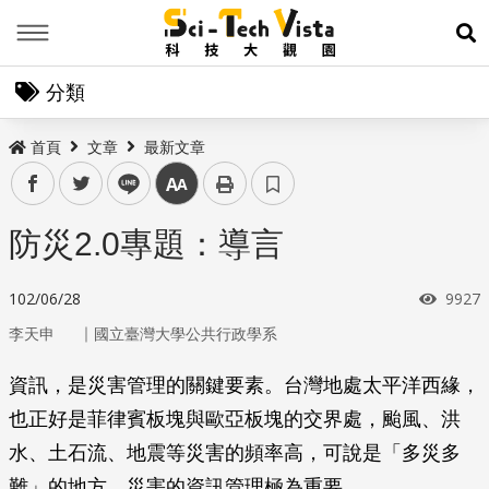
Menu
展
分類
首頁
文章
最新文章
facebook
twitter
line
中
防災2.0專題：導言
瀏覽
102/06/28
9927
｜
李天申
國立臺灣大學公共行政學系
資訊，是災害管理的關鍵要素。台灣地處太平洋西緣，
也正好是菲律賓板塊與歐亞板塊的交界處，颱風、洪
水、土石流、地震等災害的頻率高，可說是「多災多
難」的地方，災害的資訊管理極為重要。