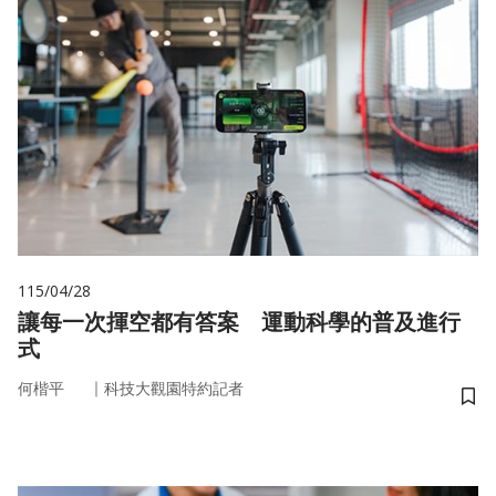
115/04/28
讓每一次揮空都有答案 運動科學的普及進行
式
｜
何楷平
科技大觀園特約記者
儲