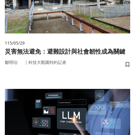
115/05/29
災害無法避免：避難設計與社會韌性成為關鍵
｜
鄒明珆
科技大觀園特約記者
儲