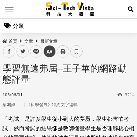
Menu
展
分類
首頁
文章
最新文章
facebook
twitter
line
中
學習無遠弗屆–王子華的網路動
態評量
瀏覽
105/06/01
3214
｜
葉孋嬋
《科學發展》特約文字編輯
「考試」是許多學生從小到大的夢魘，學生都害怕考
試，然而考試的結果卻是教師衡量學生是否理解核心概