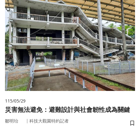
115/05/29
災害無法避免：避難設計與社會韌性成為關鍵
｜
鄒明珆
科技大觀園特約記者
儲