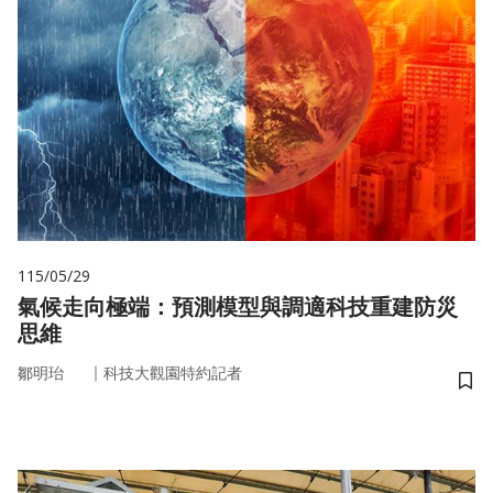
115/05/29
氣候走向極端：預測模型與調適科技重建防災
思維
｜
鄒明珆
科技大觀園特約記者
儲