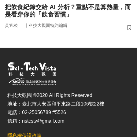
把飲食紀錄交給 AI 分析？重點不是算熱量，而
是看穿你的「飲食習慣」
｜
黃宜稜
科技大觀園特約編輯
儲
科技大觀園 ©2020 All Rights Reserved.
地址：臺北市大安區和平東路二段106號22樓
電話：02-25056789 #5526
信箱：nstcstv@gmail.com
隱私權保護政策