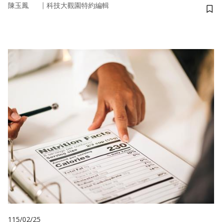
｜
陳玉鳳
科技大觀園特約編輯
儲
115/02/25