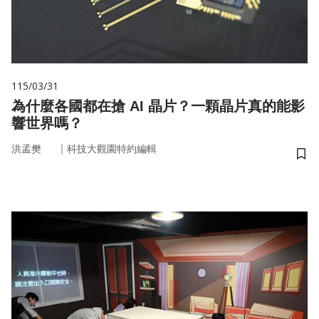
115/03/31
為什麼各國都在搶 AI 晶片？一顆晶片真的能影
響世界嗎？
｜
洪孟樊
科技大觀園特約編輯
儲