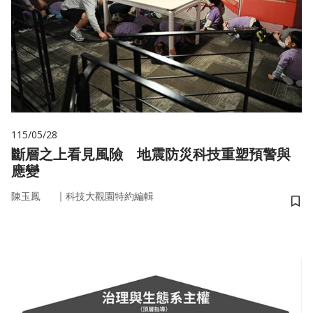
115/05/28
斷層之上看見風險 地震防災科技重塑預警與
應變
｜
陳玉鳳
科技大觀園特約編輯
儲