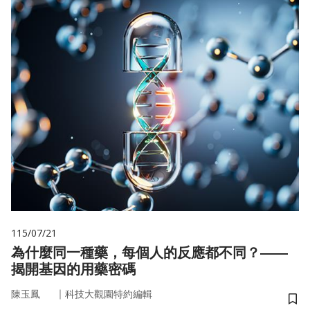
115/07/21
為什麼同一種藥，每個人的反應都不同？——
揭開基因的用藥密碼
｜
陳玉鳳
科技大觀園特約編輯
儲