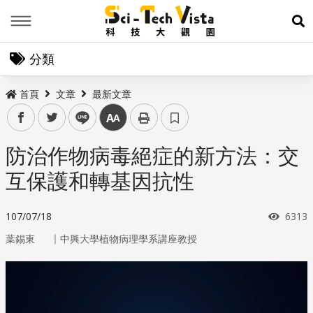
Menu
展
分類
首頁
文章
最新文章
facebook
twitter
line
中
防治作物病毒絕症的新方法：交
互保護和轉基因抗性
瀏覽
107/07/18
6313
｜
葉錫東
中興大學植物病理學系講座教授