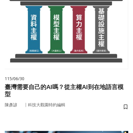
115/06/30
臺灣需要自己的AI嗎？從主權AI到在地語言模
型
｜
陳彥諺
科技大觀園特約編輯
儲