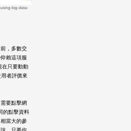
ng-big-data-
年前，多數交
始仰賴這項服
。現在只要動動
使用者評價來
定需要點擊網
同的點擊資料
個相當大的參
話說，只要你