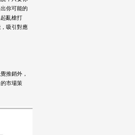
映出你可能的
比起亂槍打
能，吸引對應
視覺推銷外，
多的市場策