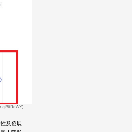
/5fRqWY)
利性及發展