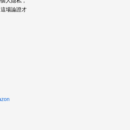
為個人隱私，
，這場論證才
azon