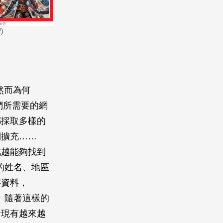
)
然而為何
們所需要的網
都採取多樣的
詞擴充……
此越能夠找到
供的姓名、地區
字資料，
升。隨著這樣的
發現有越來越