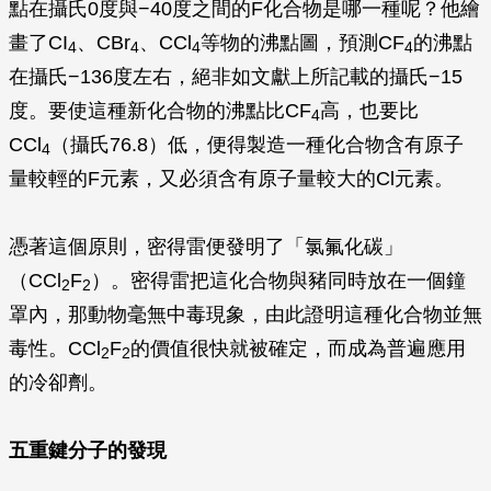
點在攝氏0度與−40度之間的F化合物是哪一種呢？他繪
畫了CI
、CBr
、CCl
等物的沸點圖，預測CF
的沸點
4
4
4
4
在攝氏−136度左右，絕非如文獻上所記載的攝氏−15
度。要使這種新化合物的沸點比CF
高，也要比
4
CCl
（攝氏76.8）低，便得製造一種化合物含有原子
4
量較輕的F元素，又必須含有原子量較大的Cl元素。
憑著這個原則，密得雷便發明了「氯氟化碳」
（CCl
F
）。密得雷把這化合物與豬同時放在一個鐘
2
2
罩內，那動物毫無中毒現象，由此證明這種化合物並無
毒性。CCl
F
的價值很快就被確定，而成為普遍應用
2
2
的冷卻劑。
五重鍵分子的發現