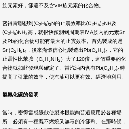
族元素好，卻遠不及含VIB族元素的化合物。
密得雷聯想到(C
H
)
N的止震效率比(C
H
)
NH及
2
5
3
2
5
2
(C
H
)NH
高，就很快預測到周期表ⅣA族內的元素Sn
2
5
2
及Pb的化合物可能有最大的止震效率。首先製成的是
Sn(C
H
)
，後來滿懷信心地製造出Pb(C
H
)
，它的
2
5
4
2
5
4
止震性比苯胺（C
H
NH
）大了120倍，這個重要的化
6
5
2
合物就如此發現與確定了。當汽油內含有Pb(C
H
)
時
2
5
4
提高了引擎的效率，使汽油可以更有效、經濟地利用。
氯氟化碳的發明
當時，密得雷感覺欲使製冰機能夠普遍應用於各種場
所，必須有一種既不燃燒又無毒的冷卻劑。在那時候，