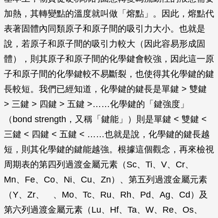
加熱，其轉變點的溫度就叫做「熔點」。因此，熔點代
表著固體內同類原子和原子間的吸引力大小。也就是
說，若原子和原子間的吸引力較大（因此容易形成固
體），則其原子和原子間的化學鍵會較強，因此這一原
子和原子間的化學鍵較不易斷裂，也使得其化學鍵的鍵
長較短。我們已經知道，化學鍵的鍵長是單鍵 > 雙鍵
> 三鍵 > 四鍵 > 五鍵 >……化學鍵的「鍵強度」
（bond strength，又稱「鍵能」）則是單鍵 < 雙鍵 <
三鍵 < 四鍵 < 五鍵 < ……也就是說，化學鍵的鍵長越
短，則其化學鍵的鍵能越強。根據這個觀念，再來檢視
周期表的第四列過渡金屬元素（Sc、Ti、V、Cr、
Mn、Fe、Co、Ni、Cu、Zn）、第五列過渡金屬元素
（Y、Zr、 、Mo、Tc、Ru、Rh、Pd、Ag、Cd）及
第六列過渡金屬元素（Lu、Hf、Ta、W、Re、Os、