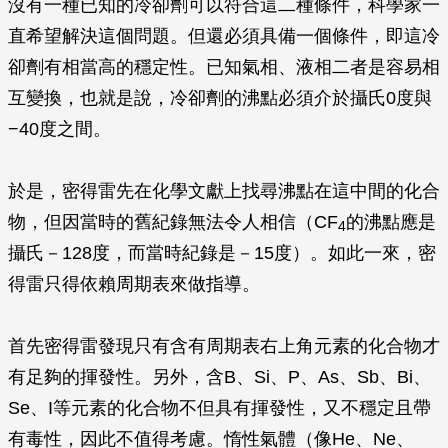
沒有一種已知的冷卻劑可以符合這二種條件，科學家一
直希望解決這個問題。但還必須具備一個條件，即這冷
卻劑有相當高的穩定性。已知氣相、液相二者是容易相
互變換，也就是說，冷卻劑的沸點必須介於攝氏0度與
−40度之間。
於是，密得雷先在化學文獻上找尋沸點在這中間的化合
物，但因當時的舊紀錄無法令人相信（CF
的沸點應是
4
攝氏－128度，而當時紀錄是－15度）。如此一來，密
得雷只得依賴周期表來做指導。
首先密得雷發現只有含有周期表右上角元素的化合物才
有足夠的揮發性。另外，含B、Si、P、As、Sb、Bi、
Se、I等元素的化合物不但具有揮發性，又不穩定且帶
有毒性，因此不值得考慮。惰性氣體（像He、Ne、