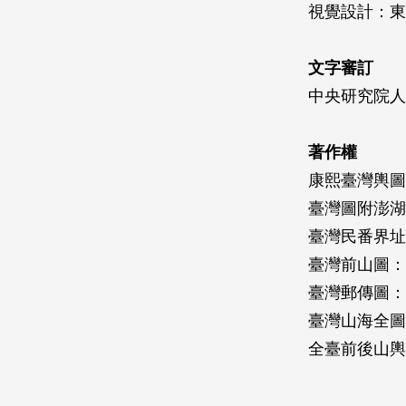
視覺設計：東
文字審訂
中央研究院人
著作權
康熙臺灣輿圖
臺灣圖附澎湖
臺灣民番界址
臺灣前山圖：
臺灣郵傳圖：
臺灣山海全圖
全臺前後山輿