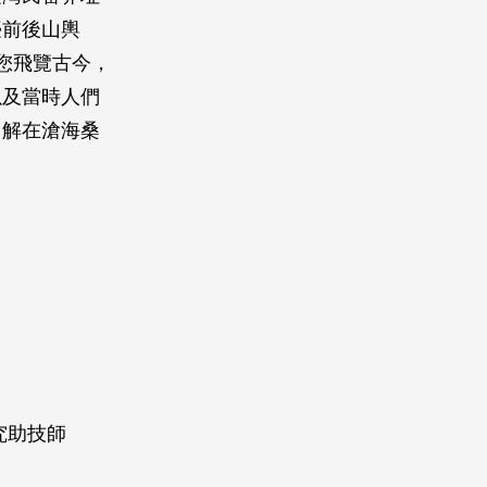
臺前後山輿
您飛覽古今，
以及當時人們
了解在滄海桑
究助技師