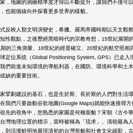
家，地圖的測繪精準度才得以不斷提升，讓我們不僅可
，也能循線向外探看更多世界的樣貌。
式反映人類文明演變史，希臘、羅馬帝國時期以天文觀
知性觀點，之後歷經黑暗時代的宗教奇想，15世紀展開
晚期的三角測量、18世紀的經度確立、20世紀的航空照相
位系统（Global Positioning System, GPS）已
我們前進未知環境的導航利器，在國防、環境科學和土
或缺的重要技術。
家擘劃建設的基石，也是生於斯、長於斯的人們對生活
我們只要啟動谷歌地圖(Google Maps)就能快速搜尋
祖先的視角中，您熟悉的家園是何種面貌？宋朝《古今
台灣地理位置的標示，當時被稱為「琉求」。清朝最為
，則活潑鮮明地展現清初的台灣形貌和社會文化縮影，