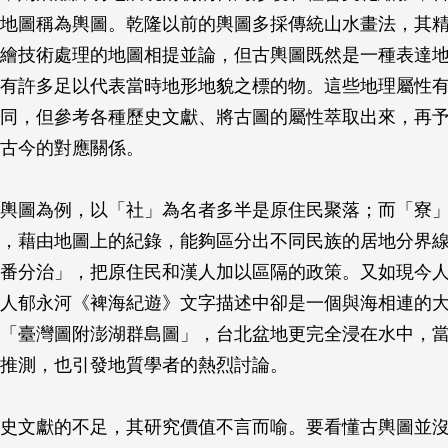
地圖稱為輿圖。乾隆以前的輿圖多採傳統山水畫法，其
繪技術處理的地圖相提並論，但古輿圖既然是一種表達
有許多足以代表當時地形地貌之標的物。這些地理屬性
同，但參考各種歷史文獻、將古圖的屬性萃取出來，再
古今的對應關係。
輿圖為例，以「社」為名者多半是原住民聚落；而「寮
，藉由地圖上的紀錄，能夠區分出不同民族的居地分界
番分治」，把原住民和漢人加以區隔的政策。又如現今
人郁永河《裨海紀遊》文字描述中卻是一個與海相連的
「臺灣圖附澎湖群島圖」，台北盆地更完全浸在水中，
推測，也引發地質學者的熱烈討論。
史文獻的不足，其研究價值不言而喻。要看懂古輿圖並