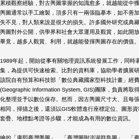
累積觀察經驗，對古輿圖掌握的知識愈多，就越能從中
輿圖通常以手工繪製，頂多只有一兩張臨摹本，如不善
失不見，對人類來說是很大的損失。許多國外研究或典
輿圖對外公開，供學界和社會大眾運用及觀賞，如此開
畢竟，越多人觀賞、利用，就越能發揮輿圖存在的價值
1989年起，開始從事有關地理資訊系統發展工作，同時
集，為提供可快速檢索、比對的資料庫，協助學者擴展
該院自有預算和科技部「數位典藏國家型科技計畫」經
ographic Information System, GIS)團隊，負責
化整理並予以數位保存。然而，因古輿圖尺寸大、且每
相同，掃描之後，還須以GIS軟體進行座標定位、圖形
套疊、地標點考證等步驟，才能成為有用的數位資訊。
繪的「康熙臺灣輿圖」、「臺灣圖附澎湖群島圖」、「