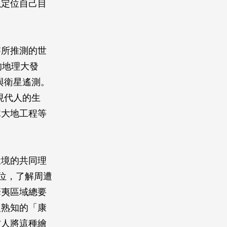
以定位自己目
察所推測的世
的地理大發
與衛星遙測。
走入現代人的生
木大地工程等
環境的共同理
方位，了解周遭
華夷區域總要
人熟知的「康
古人將這種繪