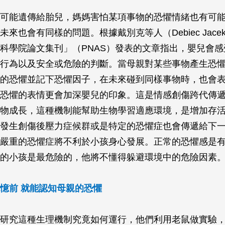
可能遺傳給胎兒，媽媽害怕某項事物的恐懼情緒也有可
來也會有同樣的問題。根據戴別克等人（Debiec Jacek
科學院論文集刊」（PNAS）發表的文章指出，嬰兒會
行為以及安全或危險的判斷。當母親對某些事物產生恐
的恐懼並記下恐懼因子，在未來碰到同樣事物時，也會
恐懼的表情更會加深嬰兒的印象。這是情感創傷跨代傳
物成長，這種機制能幫助生物學習適應環境，是增加存
發生創傷後壓力症候群或是特定的恐懼症也會傳遞給下
嚴重的恐懼症將不利於小孩身心發展。正常的恐懼感是
的小孩是最危險的，他將不懂得躲避環境中的危險因素
憶前 就能認知母親的恐懼
研究這種生理機制究竟如何運行，他們利用老鼠做實驗