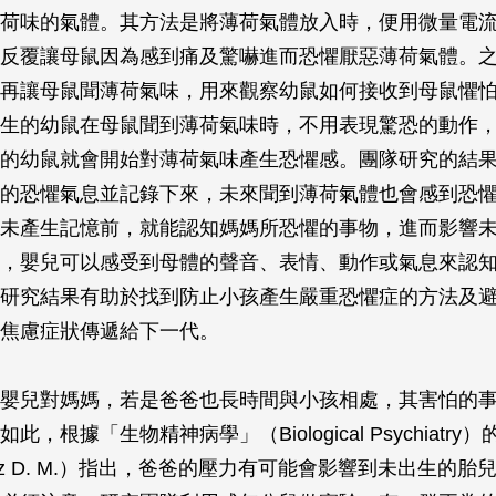
荷味的氣體。其方法是將薄荷氣體放入時，便用微量電
反覆讓母鼠因為感到痛及驚嚇進而恐懼厭惡薄荷氣體。
再讓母鼠聞薄荷氣味，用來觀察幼鼠如何接收到母鼠懼
生的幼鼠在母鼠聞到薄荷氣味時，不用表現驚恐的動作
的幼鼠就會開始對薄荷氣味產生恐懼感。團隊研究的結
的恐懼氣息並記錄下來，未來聞到薄荷氣體也會感到恐
未產生記憶前，就能認知媽媽所恐懼的事物，進而影響
，嬰兒可以感受到母體的聲音、表情、動作或氣息來認
研究結果有助於找到防止小孩產生嚴重恐懼症的方法及
焦慮症狀傳遞給下一代。
嬰兒對媽媽，若是爸爸也長時間與小孩相處，其害怕的
此，根據「生物精神病學」（Biological Psychiatr
tz D. M.）指出，爸爸的壓力有可能會影響到未出生的胎