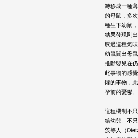
轉移成一種薄
的母鼠，多次
種生下幼鼠，
結果發現剛出
觸過這種氣味
幼鼠聞出母鼠
推斷嬰兒在仍
此事物的感覺
懼的事物，此
孕前的憂鬱、
這種機制不只
給幼兒。不只如
茨等人（Die