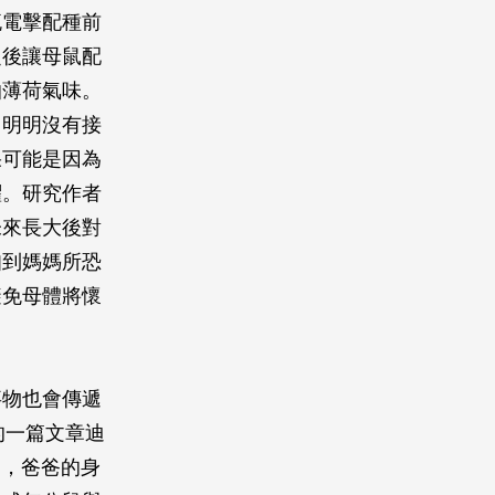
流電擊配種前
之後讓母鼠配
怕薄荷氣味。
，明明沒有接
果可能是因為
懼。研究作者
未來長大後對
知到媽媽所恐
避免母體將懷
事物也會傳遞
y）的一篇文章迪
兒，爸爸的身