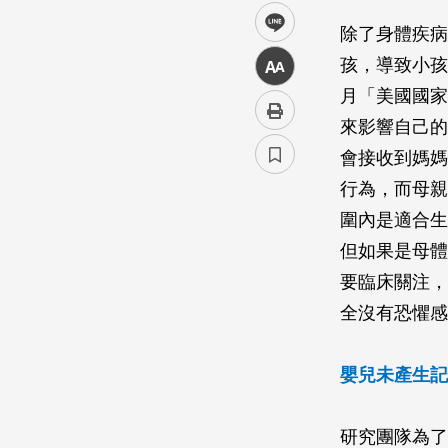
line
除了身體疾病
孩，導致小孩未
中
月「美國國家
來影響自己的
會接收到媽媽
行為，而母親
圍內是適合生
但如果是母體
要臨床關注，
全沒有恐懼感
嬰兒未產生記
研究團隊為了