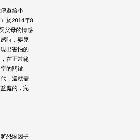
能傳遞給小
）於2014年8
感受父母的情感
懼感時，嬰兒
表現出害怕的
遞，在正常範
活率的關鍵。
一代，這就需
有益處的，完
。
，將恐懼因子