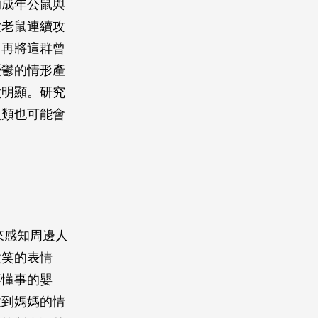
的成年公鼠與
大老鼠連續攻
，再將這群曾
憂鬱的情形產
太明顯。研究
人類也可能會
來感知周邊人
微笑的表情
不懂事的嬰
收到媽媽的情