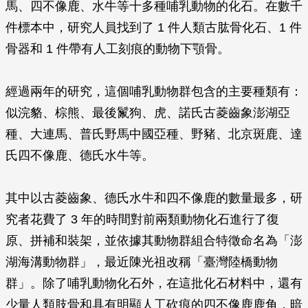
馬、四不像鹿、水牛等十多種哺乳動物的化石。在數千
件標本中，研究人員找到了 1 件人類古肱骨化石、1 件
骨器和 1 件帶有人工刻痕的動物下顎骨。
經過兩年的研究，這個哺乳動物群包含的主要種類有：
似浣貉、棕熊、最後鬣狗、虎、諾氏古菱齒象澎湖亞
種、大連馬、普氏野馬中國亞種、野豬、北京斑鹿、達
氏四不像鹿、德氏水牛等。
其中以古菱齒象、德氏水牛和四不像鹿的數量最多，研
究者花費了 3 年的時間對前兩類動物化石進行了復
原、拼補和裝架，並依據其動物群組合特徵命名為「澎
湖海溝動物群」，最近陳光祖改稱「臺灣陸橋動物
群」。除了哺乳動物化石外，在這批化石材料中，還有
少量人類肢骨和具有明顯人工砍痕的四不像鹿鹿角，暗