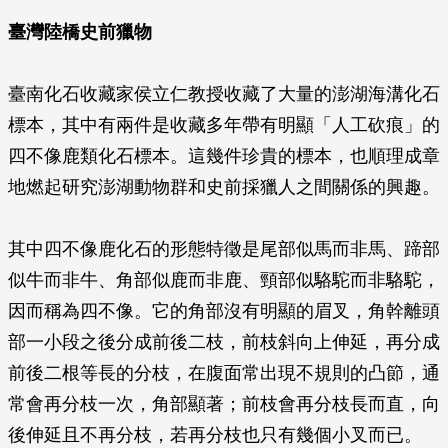
臺灣陸橋史前獵物
臺南化石收藏家侯立仁教授收藏了大量的澎湖海溝化石
標本，其中有兩件是收藏多年帶有明顯「人工砍痕」的
四不像鹿類化石標本。這幾件珍貴的標本，也順理成章
地燃起研究澎湖動物群和史前採獵人之間關係的興趣。
其中四不像鹿化石的形態特徵是尾部似馬而非馬、蹄部
似牛而非牛、角部似鹿而非鹿、頸部似駱駝而非駱駝，
因而稱為四不像。它的角部沒有明顯的眉叉，角幹離頭
部一小段之後分成前後二枝，前枝斜向上伸延，再分成
前後二根等長的分枝，在腹面常出現不規則的凸節，通
常會再分枝一次，角部顯著；前枝會再分枝長而直，向
後伸延且不再分枝，若再分枝也只有幾個小叉而已。