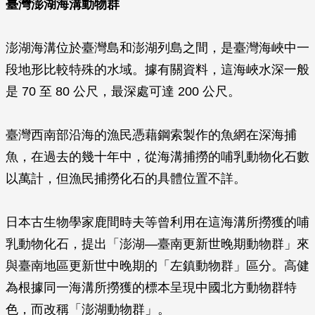
臺灣澎湖海溝動物群
澎湖海溝位於臺灣島和澎湖列島之間，是臺灣海峽中一
段地形比較特殊的水域。據有關資料，這海峽水深一般
是 70 至 80 公尺，最深處可達 200 公尺。
臺灣西南部沿海的漁民憑藉鋼索製作的魚網在深海捕
魚，在過去的幾十年中，從海溝捕撈的哺乳動物化石數
以萬計，但漁民捕撈化石的具體位置不詳。
日本古生物學家鹿間時夫等曾利用在這海溝所撈獲的哺
乳動物化石，提出「澎湖—臺南更新世晚期動物群」來
與臺南地區更新世中晚期的「左鎮動物群」區分。高健
為根據同一海溝所撈獲的標本呈現中國北方動物群特
色，而改稱「澎湖動物群」。