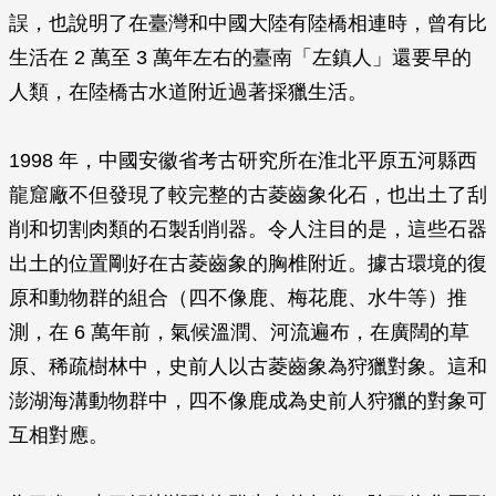
誤，也說明了在臺灣和中國大陸有陸橋相連時，曾有比
生活在 2 萬至 3 萬年左右的臺南「左鎮人」還要早的
人類，在陸橋古水道附近過著採獵生活。
1998 年，中國安徽省考古研究所在淮北平原五河縣西
龍窟廠不但發現了較完整的古菱齒象化石，也出土了刮
削和切割肉類的石製刮削器。令人注目的是，這些石器
出土的位置剛好在古菱齒象的胸椎附近。據古環境的復
原和動物群的組合（四不像鹿、梅花鹿、水牛等）推
測，在 6 萬年前，氣候溫潤、河流遍布，在廣闊的草
原、稀疏樹林中，史前人以古菱齒象為狩獵對象。這和
澎湖海溝動物群中，四不像鹿成為史前人狩獵的對象可
互相對應。