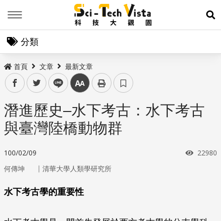
Menu
展
分類
首頁
文章
最新文章
facebook
twitter
line
中
潛進歷史–水下考古：水下考古
與臺灣陸橋動物群
瀏覽次
100/02/09
22980
｜
何傳坤
清華大學人類學研究所
水下考古學的重要性