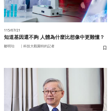
115/07/21
知道基因還不夠 人體為什麼比想像中更難懂？
｜
鄒明珆
科技大觀園特約記者
儲