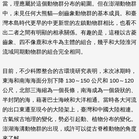
當，理應屬於這個動物群分布的範圍。但在澎湖動物群
中，未見任何大熊貓—劍齒象動物群的基本成員。和臺
灣本島時代更早的中更新世的左鎮動物群相比，也看不
出二者之間有明顯的相承關係。有趣的是，這種以古菱
齒象、四不像鹿和水牛為主體的組合，幾乎和大陸淮河
流域同期動物群的組合完全相同。
目前，不少科際整合的古環境研究表明，末次冰期時，
東海和南海海面分別下降 130～150 公尺和 100～120
公尺，北部三海縮為一個長條，南海成為一個袋狀的、
半封閉的海，藉著巴士海峽和大洋相通。當時各大河流
的出口東遷至現今的大陸架上，臺灣和中國大陸相連。
古氣候古地理的變化，勢必引起動、植物分布的變化。
澎湖海溝動物群的出現，或許可以從古脊椎動物的角度
來了解。