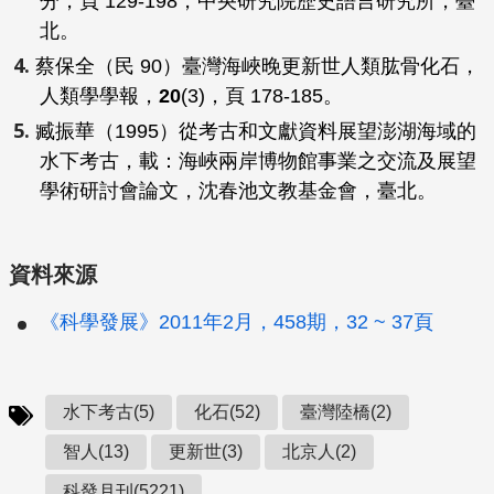
分，頁 129-198，中央研究院歷史語言研究所，臺
北。
蔡保全（民 90）臺灣海峽晚更新世人類肱骨化石，
人類學學報
，
20
(3)，頁 178-185。
臧振華（1995）從考古和文獻資料展望澎湖海域的
水下考古，載：
海峽兩岸博物館事業之交流及展望
學術研討會論文
，沈春池文教基金會，臺北。
資料來源
《科學發展》2011年2月，458期，32 ~ 37頁
水下考古(5)
化石(52)
臺灣陸橋(2)
智人(13)
更新世(3)
北京人(2)
科發月刊(5221)