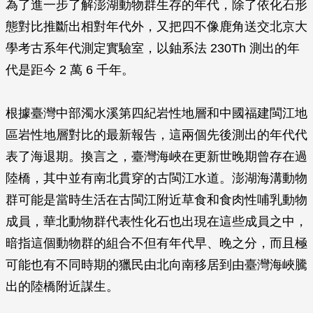
為了進一步了解澎湖動物群生存的年代，除了依化石形
態對比推斷出相對年代外，又把四不像鹿角送交北京大
學考古系年代測定實驗室，以鈾系法 230Th 測出的年
代是距今 2 萬 6 千年。
根據臺灣中部濁水溪第四紀岩性地層和中國福建閩江地
區岩性地層對比的最新報告，這兩個先後測出的年代代
表了海退期。換言之，臺灣海峽在更新世晚期曾存在過
陸橋，其中並有南北貫穿的古閩江水道。澎湖海溝動物
群可能是當時生活在古閩江附近草食和食肉性哺乳動物
成員，華北動物群代表性化石也出現在這些成員之中，
暗指這個動物群的組合不但有年代早、晚之分，而且極
可能也有不同時期的獵民由北向南移居到由臺灣海峽騰
出的陸橋附近謀生。