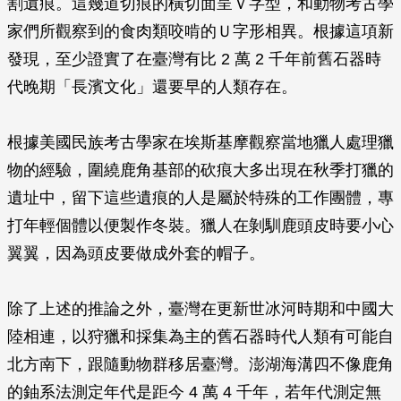
割遺痕。這幾道切痕的橫切面呈Ｖ字型，和動物考古學
家們所觀察到的食肉類咬啃的Ｕ字形相異。根據這項新
發現，至少證實了在臺灣有比 2 萬 2 千年前舊石器時
代晚期「長濱文化」還要早的人類存在。
根據美國民族考古學家在埃斯基摩觀察當地獵人處理獵
物的經驗，圍繞鹿角基部的砍痕大多出現在秋季打獵的
遺址中，留下這些遺痕的人是屬於特殊的工作團體，專
打年輕個體以便製作冬裝。獵人在剝馴鹿頭皮時要小心
翼翼，因為頭皮要做成外套的帽子。
除了上述的推論之外，臺灣在更新世冰河時期和中國大
陸相連，以狩獵和採集為主的舊石器時代人類有可能自
北方南下，跟隨動物群移居臺灣。澎湖海溝四不像鹿角
的鈾系法測定年代是距今 4 萬 4 千年，若年代測定無