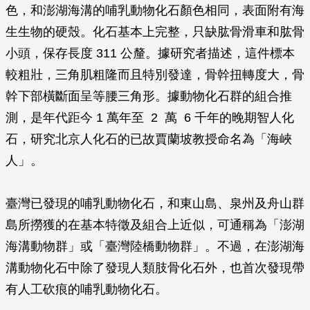
色，和澎湖海溝的哺乳動物化石顏色相同，表面附有海
生生物的硬殼。化石基本上完整，只缺肱骨滑車和肱骨
小頭，保存長度 311 公釐。據研究者描述，這件標本
較粗壯，三角肌粗隆而且特別發達，骨幹扭轉度大，骨
幹下部橫斷面呈等腰三角形。據動物化石群的組合推
測，是年代距今 1 萬年至 2 萬 6 千年的晚期智人化
石，研究北京人化石的已故賈蘭坡教授命名為「海峽
人」。
臺灣已發現的哺乳動物化石，和東山島、泉州及舟山群
島所撈獲的在基本特徵及組合上近似，可通稱為「澎湖
海溝動物群」或「臺灣陸橋動物群」。不過，在澎湖海
溝動物化石中除了發現人類肢骨化石外，也首次發現帶
有人工砍痕的哺乳動物化石。