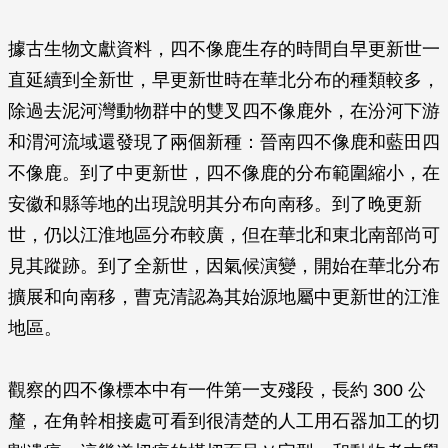
據古生物文獻資料，四不像鹿生存的時間自早更新世一
直延續到全新世，早更新世時在華北分布的種類較多，
除過去泥河灣動物群中的雙叉四不像鹿外，在汾河下游
和渭河流域還發現了兩個新種：晉南四不像鹿和藍田四
不像鹿。到了中更新世，四不像鹿的分布範圍縮小，在
安徽和縣等地的出現說明其分布向南移。到了晚更新
世，仍以江淮地區分布較廣，但在華北和東北南部尚可
見其蹤跡。到了全新世，因氣候演變，開始在華北分布
擴展和向南移，曹克清認為其始源地屬中更新世的江淮
地區。
觀察的四不像標本中有一件第一支殘段，長約 300 公
釐，在角幹相接處可看到很清楚的人工用石器加工的切