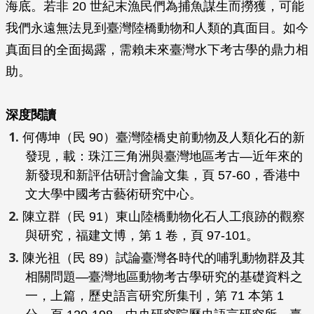
海底。若非 20 世紀末漁民們為捕魚謀生而撈獲，可能
我們永遠無法見到臺灣陸橋動物和人類的真面目。如今
真面目的全面揭露，需賴未來臺灣水下考古學的鼎力相
助。
深度閱讀
何傳坤（民 90）臺灣陸橋史前動物及人類化石的新
發現，載：
珠江三角洲與臺灣地區考古—近年來的
新發現和新評估研討會論文集
，頁 57-60，香港中
文大學中國考古藝術研究中心。
陳立群（民 91）東山陸橋動物化石人工痕跡的觀察
與研究，
福建文博
，第 1 卷，頁 97-101。
陳光祖（民 89）試論臺灣各時代的哺乳動物群及其
相關問題—臺灣地區動物考古學研究的基礎資料之
一，上篇，
歷史語言研究所集刊
，第 71 本第 1