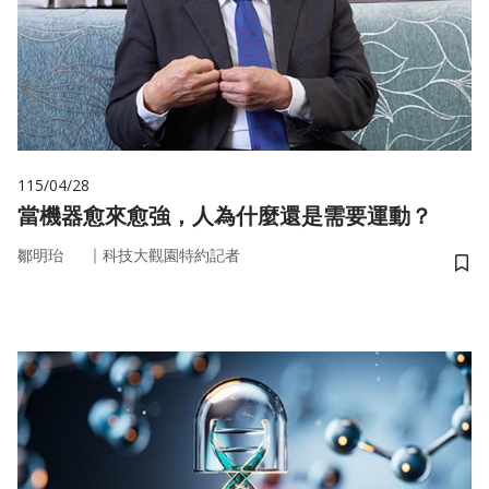
115/04/28
當機器愈來愈強，人為什麼還是需要運動？
｜
鄒明珆
科技大觀園特約記者
儲