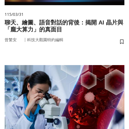
115/03/31
聊天、繪圖、語音對話的背後：揭開 AI 晶片與
「龐大算力」的真面目
｜
曾繁安
科技大觀園特約編輯
儲