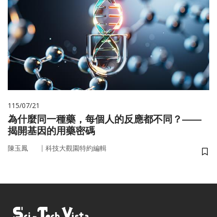
115/07/21
為什麼同一種藥，每個人的反應都不同？——
揭開基因的用藥密碼
｜
陳玉鳳
科技大觀園特約編輯
儲