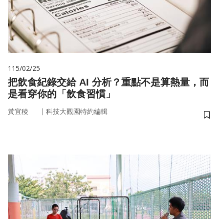
115/02/25
把飲食紀錄交給 AI 分析？重點不是算熱量，而
是看穿你的「飲食習慣」
｜
黃宜稜
科技大觀園特約編輯
儲