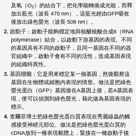
及氧（O
）的結合下，把化學能轉換成光能，而釋
2
放出藍光（波長 470 nm），這藍光經由GFP吸收
後放出綠色螢光（波長 508 nm）。
啟動子
：啟動子能夠穩定地與核醣核酸合成6（RNA
polymerase）結合，以啟動下游基因的表現。不同
的基因具有不同的啟動子，且同一基因在不同的器
官組織中，啟動子會有不同的活性，造成基因表現
的組織特異性。
基因標籤
：它是用來標定某一個基因，然後觀察這
基因在生物體或細胞內表現的情形。做法是把綠色
螢光蛋白（GFP）基因接在A基因上後，若A基因表
現，便可以偵測到綠色螢光，藉此做為基因表現的
標示。
查爾菲博士把綠色螢光蛋白質表現在秀麗線蟲的觸
感接受神經元部位。做法是把綠色螢光蛋白質的
cDNA放到一種表現載體上，緊接在一種啟動子後