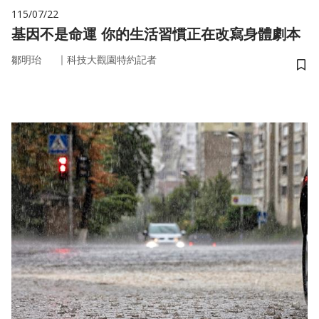
115/07/22
基因不是命運 你的生活習慣正在改寫身體劇本
｜
鄒明珆
科技大觀園特約記者
儲