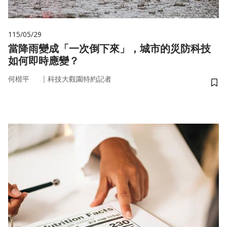
115/05/29
當降雨變成「一次倒下來」，城市的災防科技
如何即時應變？
｜
何楷平
科技大觀園特約記者
儲