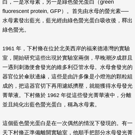
白，一是水母素，另一是綠色螢光蛋白（green
fluorescent protein, GFP）。首先由水母的螢光素──
水母素發出藍光，藍光經由綠色螢光蛋白吸收後，釋出
綠色螢光。
1961 年，下村脩在位於北美西岸的福來德港灣的實驗
室，開始研究這些出現於實驗室兩側，早晚潮汐成群且
一遇到刺激便會發光的維多利亞管水母。水母會發光的
器官位於傘狀邊緣，這些是由許多像是小燈泡的顆粒組
成的，把這器官切下再用濾紙擠壓，就能獲得水母發光
菁華液。下村脩於 1962 年從這些發光菁華液中，分離
並且純化出藍色螢光蛋白，稱為水母素。
這個藍色螢光蛋白是在一次偶然的情況下發現的。有一
天下村脩正準備離開實驗室，他順手把部分水母發光菁