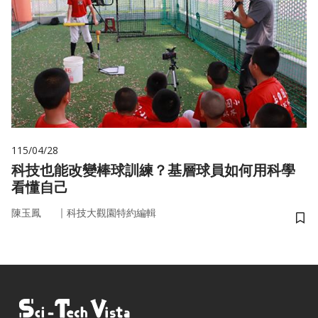
115/04/28
科技也能改變棒球訓練？基層球員如何用科學
看懂自己
｜
陳玉鳳
科技大觀園特約編輯
儲