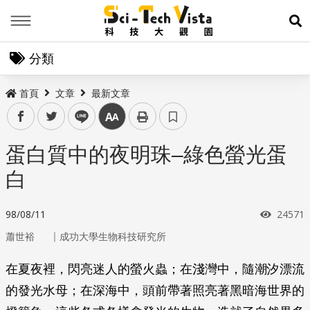
Menu
展
分類
首頁
文章
最新文章
facebook
twitter
line
中
蛋白質中的夜明珠–綠色螢光蛋
白
瀏覽次
98/08/11
24571
｜
蕭世裕
成功大學生物科技研究所
在夏夜裡，閃亮迷人的螢火蟲；在淺灣中，隨潮汐漂流
的發光水母；在深海中，頭前帶著照亮著黑暗海世界的