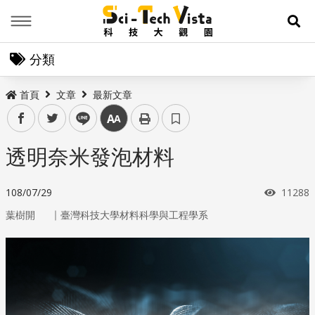
Menu
展
分類
首頁
文章
最新文章
facebook
twitter
line
中
透明奈米發泡材料
瀏覽次
108/07/29
11288
｜
葉樹開
臺灣科技大學材料科學與工程學系