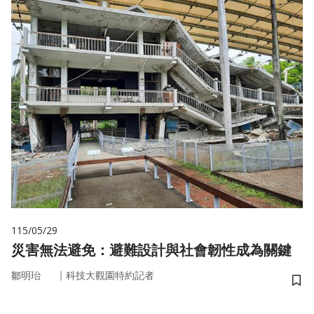
115/05/29
災害無法避免：避難設計與社會韌性成為關鍵
｜
鄒明珆
科技大觀園特約記者
儲