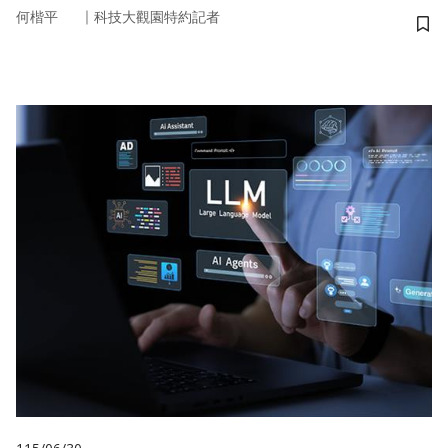
｜
何楷平
科技大觀園特約記者
儲