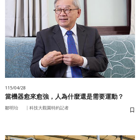
115/04/28
當機器愈來愈強，人為什麼還是需要運動？
｜
鄒明珆
科技大觀園特約記者
儲