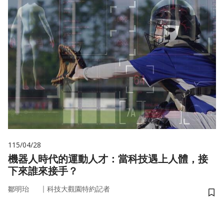
115/04/28
機器人時代的運動人才：當科技遇上人體，接
下來誰來接手？
｜
鄒明珆
科技大觀園特約記者
儲