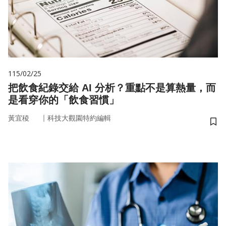
115/02/25
把飲食紀錄交給 AI 分析？重點不是算熱量，而
是看穿你的「飲食習慣」
｜
黃宜稜
科技大觀園特約編輯
儲