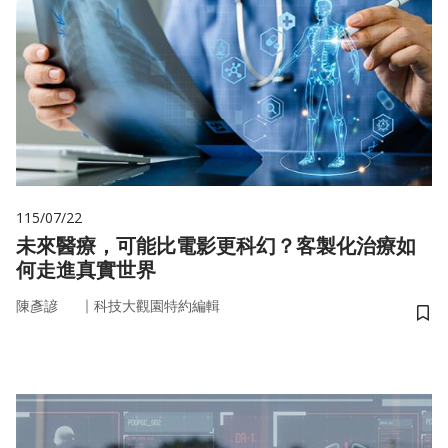
115/07/22
未來醫療，可能比電影更科幻？客製化治療如
何走進真實世界
｜
陳彥諺
科技大觀園特約編輯
儲