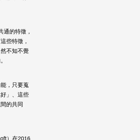
共通的特徵，
有這些特徵，
自然不知不覺
的。
功能，只要蒐
你好」、這些
號間的共同
t）在2016