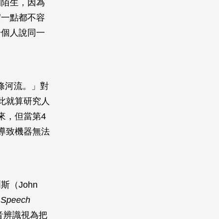
到陌生，因為
實一點都不容
一個人說同一
一條河流。」對
此就算研究人
來，但當第4
導致機器無法
（John
f Speech
音辨識視為把