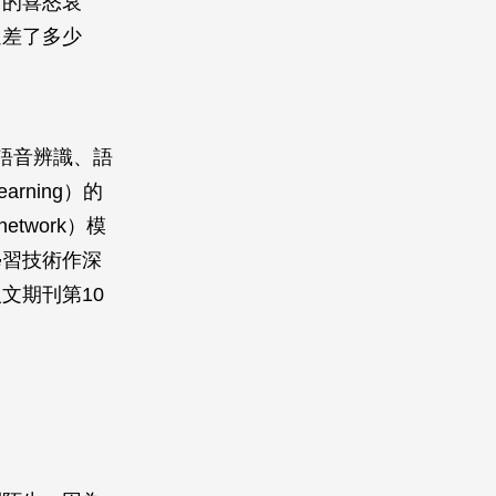
己的喜怒哀
還差了多少
語音辨識、語
rning）的
etwork）模
學習技術作深
文期刊第10