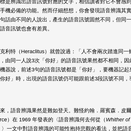
標是辨識出語音訊號對應的文字，相信讀者對它不會感
手機必備的功能。然而仔細想想，你會發現語音辨識其
句話由不同的人說出，產生的語音訊號固然不同，但同
語音訊號也會有差異。
克利特（Heraclitus）就曾說過：「人不會兩次踏進同
，由同一人說3次「你好」的語音訊號果然都不相同，因
機器說，前述3句的語音訊號都是「你好」，要機器記起
你好」時，出現的語音訊號仍可能跟前述3段訊號不同，
來，語音辨識果然是難如登天。難怪約翰．羅賓森．皮爾斯
 Pierce）在 1969 年發表的〈語音辨識何去何從（
Whither o
）〉一文中對語音辨識的可能性抱持悲觀的看法，並把語