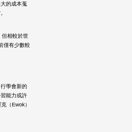
很大的成本蒐
貲。
，但相較於世
前僅有少數較
自行學會新的
學習能力或許
克（Ewok）