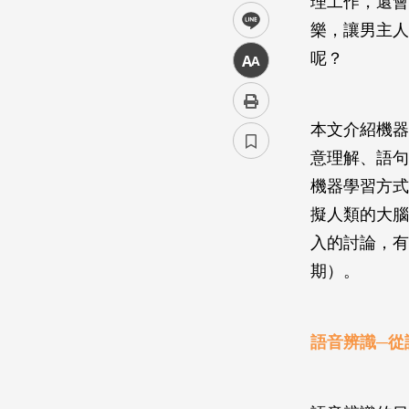
理工作，還會
line
樂，讓男主人
呢？
中
本文介紹機器
意理解、語句生
機器學習方式為基
擬人類的大腦
入的討論，有
期）。
語音辨識─從