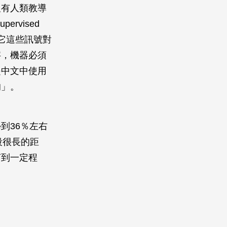
沒有人類教導
rvised
訴它這些訊號對
字，機器必須
是中文中使用
的」。
到36％左右
段很長的距
言到一定程