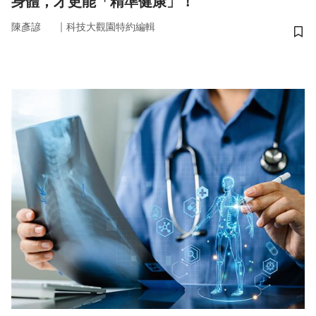
身體，才更能「精準健康」！
｜
陳彥諺
科技大觀園特約編輯
儲