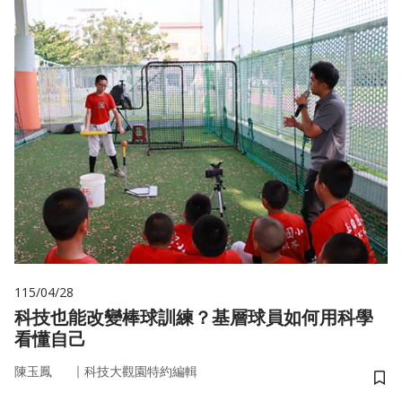
115/04/28
科技也能改變棒球訓練？基層球員如何用科學
看懂自己
｜
陳玉鳳
科技大觀園特約編輯
儲