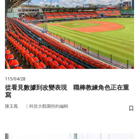
115/04/28
從看見數據到改變表現 職棒教練角色正在重
寫
｜
陳玉鳳
科技大觀園特約編輯
儲