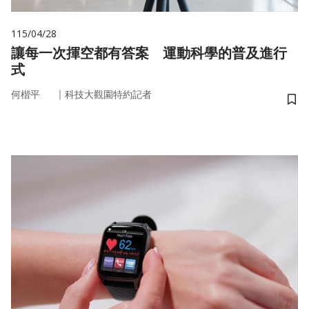
115/04/28
讓每一次揮空都有答案 運動科學的普及進行
式
｜
何楷平
科技大觀園特約記者
儲