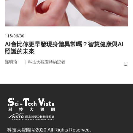
115/06/30
AI會比你更早發現身體異常嗎？智慧健康與AI
照護的未來
｜
鄒明珆
科技大觀園特約記者
儲
科技大觀園 ©2020 All Rights Reserved.