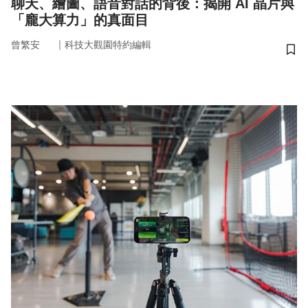
聊天、繪圖、語音對話的背後：揭開 AI 晶片與
「龐大算力」的真面目
｜
曾繁安
科技大觀園特約編輯
儲