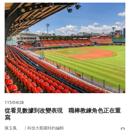
115/04/28
從看見數據到改變表現 職棒教練角色正在重
寫
｜
陳玉鳳
科技大觀園特約編輯