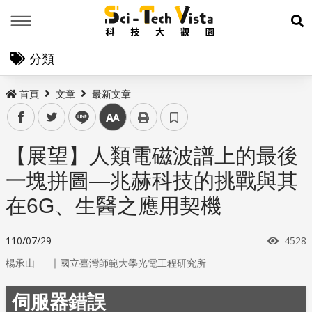
Menu
展
分類
首頁
文章
最新文章
facebook
twitter
line
中
【展望】人類電磁波譜上的最後
一塊拼圖—兆赫科技的挑戰與其
在6G、生醫之應用契機
瀏覽
110/07/29
4528
｜
楊承山
國立臺灣師範大學光電工程研究所