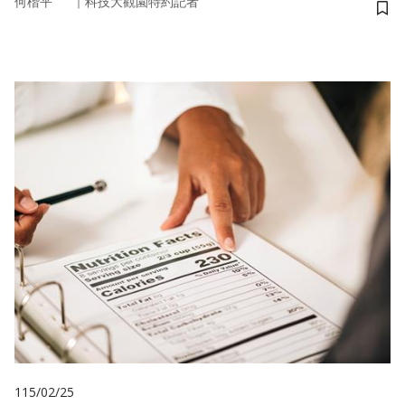
｜
何楷平
科技大觀園特約記者
儲
115/02/25