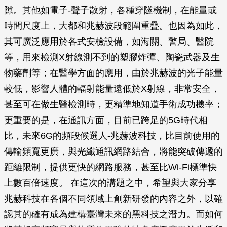
隙。其他如電子-聲子散射，各種穿隧機制，在能量或
時間尺度上，大都和兆赫波段範圍重疊。也因為如此，
其可廣泛應用於各式安檢設備，如海關、警局、醫院
等，用來檢測X射線測不到的塑膠炸彈、陶瓷武器及生
物藥劑等；在醫學方面的應用，由於兆赫波的光子能量
較低，影響人體的輻射能量遠低於X射線，非常安全，
甚至可在做生醫檢測時，更精準地知道手術成功機率；
更重要的是，在通訊方面，目前已跨足的5G時代相
比，未來6G的頻段候選人-兆赫波科技，比目前使用的
傳輸頻寬更廣，與光纖通訊網路結合，將能突破傳遞的
距離限制，提供更快的網路服務，甚至比Wi-Fi標準快
上數百倍速度。 在這次的講題之中，希望與大家分享
兆赫科技在各個不同領域上創新研發的內容之外，以確
認其的確有成為建構臺灣未來的黑科技之潛力。而如何