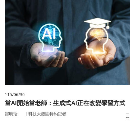
115/06/30
當AI開始當老師：生成式AI正在改變學習方式
｜
鄒明珆
科技大觀園特約記者
儲