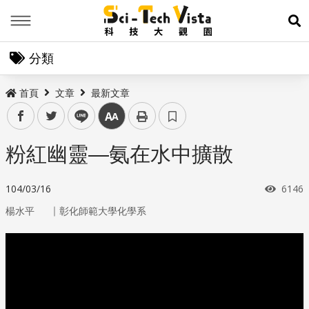
Menu
展
分類
首頁
文章
最新文章
facebook
twitter
line
中
粉紅幽靈—氨在水中擴散
瀏覽
104/03/16
6146
｜
楊水平
彰化師範大學化學系