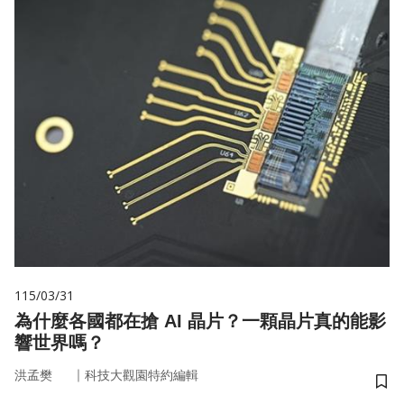
115/03/31
為什麼各國都在搶 AI 晶片？一顆晶片真的能影
響世界嗎？
｜
洪孟樊
科技大觀園特約編輯
儲