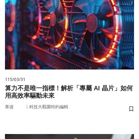
115/03/31
算力不是唯一指標！解析「專屬 AI 晶片」如何
用高效率驅動未來
｜
寒波
科技大觀園特約編輯
儲