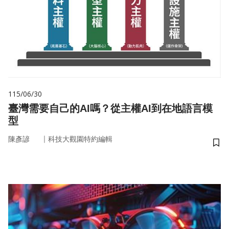
115/06/30
臺灣需要自己的AI嗎？從主權AI到在地語言模
型
｜
陳彥諺
科技大觀園特約編輯
儲