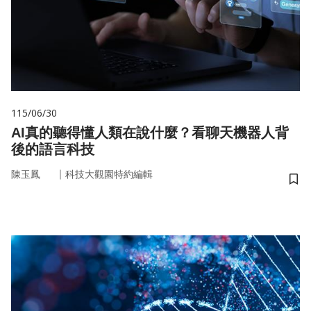
115/06/30
AI真的聽得懂人類在說什麼？看聊天機器人背
後的語言科技
｜
陳玉鳳
科技大觀園特約編輯
儲