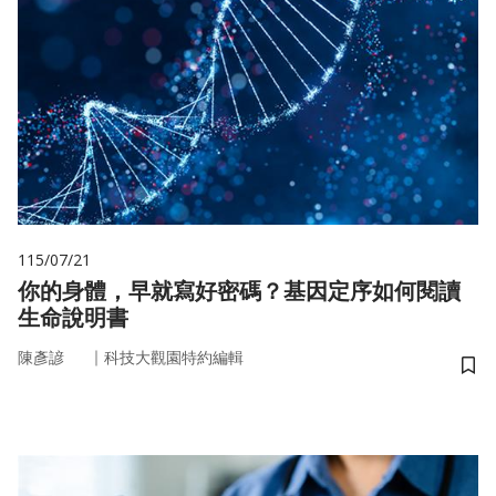
115/07/21
你的身體，早就寫好密碼？基因定序如何閱讀
生命說明書
｜
陳彥諺
科技大觀園特約編輯
儲