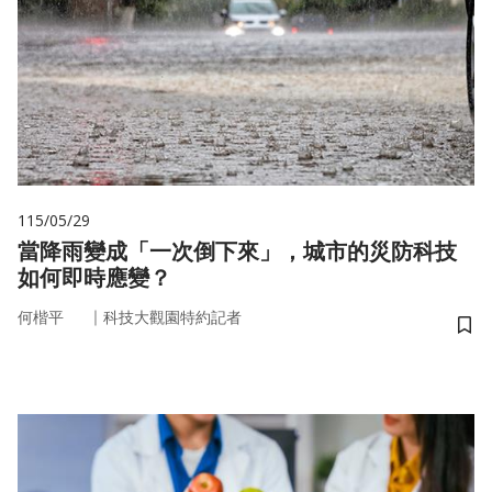
115/05/29
當降雨變成「一次倒下來」，城市的災防科技
如何即時應變？
｜
何楷平
科技大觀園特約記者
儲