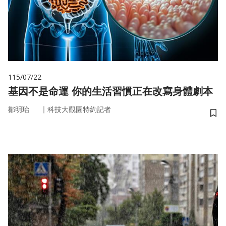
115/07/22
基因不是命運 你的生活習慣正在改寫身體劇本
｜
鄒明珆
科技大觀園特約記者
儲