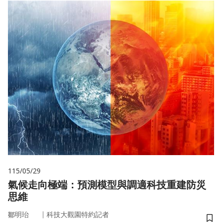
115/05/29
氣候走向極端：預測模型與調適科技重建防災
思維
｜
鄒明珆
科技大觀園特約記者