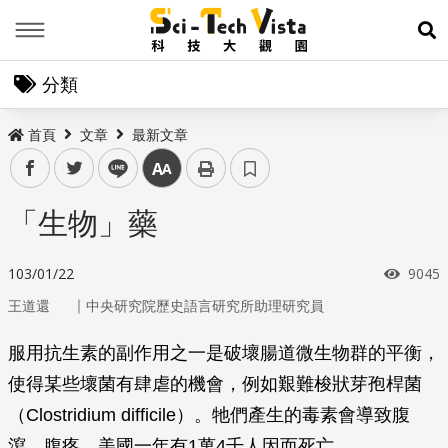
Menu
展
分類
首頁
文章
最新文章
facebook
twitter
line
中
「生物」藥
瀏覽
103/01/22
9045
｜
王道還
中央研究院歷史語言研究所助理研究員
服用抗生素的副作用之一是破壞腸道微生物群的平衡，
使得某些壞菌有肆虐的機會，例如艱難梭狀芽孢桿菌
（
Clostridium difficile
）。牠們產生的毒素會導致腹
瀉、腹疼，美國一年有1萬4千人因而死亡。