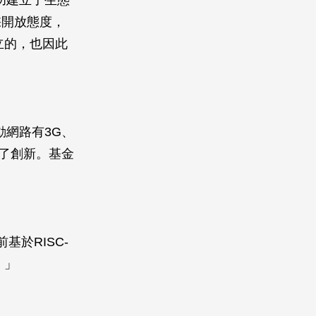
採開放態度，
才成立的，也因此
動網路有3G、
勵了創新。基金
基於RISC-
。」