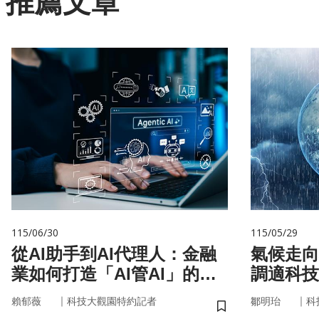
推薦文章
115/06/30
115/05/29
從AI助手到AI代理人：金融
氣候走向
業如何打造「AI管AI」的新
調適科技
治理模式？
｜
｜
賴郁薇
科技大觀園特約記者
鄒明珆
科
儲存書籤