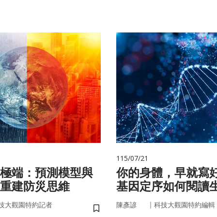
115/07/21
極端：預測模型與
你的身體，早就寫
重建防災思維
基因定序如何閱讀
書
｜
技大觀園特約記者
陳彥諺
科技大觀園特約編輯
儲存書籤