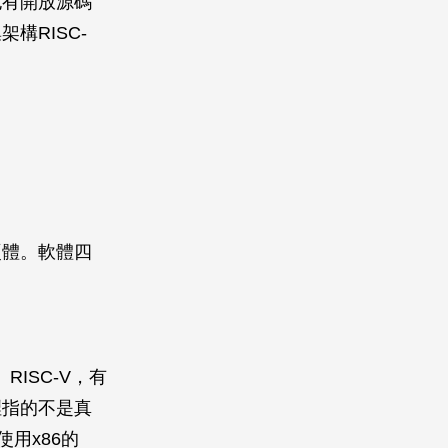
也有開放源碼
構RISC-
硬體。軟體四
ISC-V，有
裡指的不是真
使用x86的