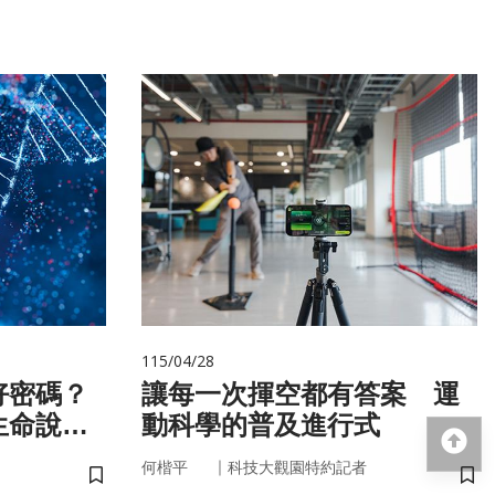
115/04/28
好密碼？
讓每一次揮空都有答案 運
生命說明
動科學的普及進行式
回
｜
何楷平
科技大觀園特約記者
儲存書籤
儲