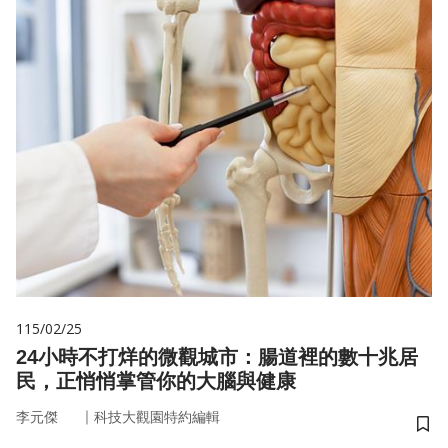
115/02/25
24小時不打烊的微觀城市：腸道裡的數十兆居
民，正悄悄掌管你的大腦與健康
｜
李元傑
科技大觀園特約編輯
儲