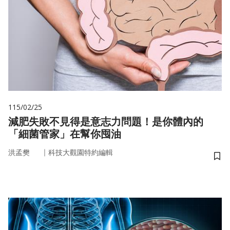
115/02/25
減肥失敗不見得是意志力問題！是你體內的
「細菌管家」在幫你囤油
｜
洪孟樊
科技大觀園特約編輯
儲