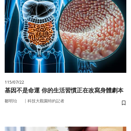
115/07/22
基因不是命運 你的生活習慣正在改寫身體劇本
｜
鄒明珆
科技大觀園特約記者
儲