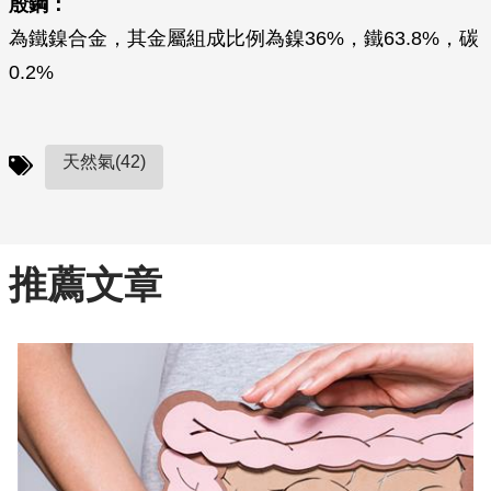
殷鋼：
為鐵鎳合金，其金屬組成比例為鎳36%，鐵63.8%，碳
0.2%
天然氣(42)
推薦文章