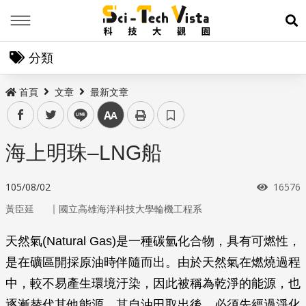
Menu
展
分類
首頁
文章
最新文章
facebook
twitter
line
中
海上明珠–LNG船
瀏覽次
105/08/02
16576
｜
黃臣延
國立高雄海洋科技大學輪機工程系
天然氣(Natural Gas)是一種碳氫化合物，具有可燃性，
是在礦區開採原油時伴隨而出。由於天然氣在燃燒過程
中，較不易產生環境汙染，因此被稱為乾淨的能源，也
逐漸替代其他能源。其自油田取出後，必須先經過淨化