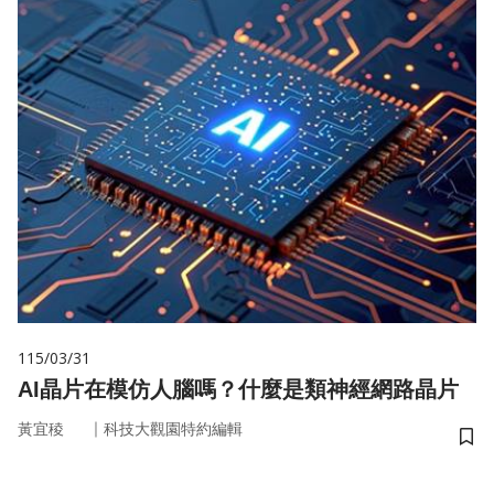
115/03/31
AI晶片在模仿人腦嗎？什麼是類神經網路晶片
｜
黃宜稜
科技大觀園特約編輯
儲