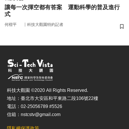
讓每一次揮空都有答案 運動科學的普及進行
式
｜
何楷平
科技大觀園特約記者
儲
科技大觀園 ©2020 All Rights Reserved.
地址：臺北市大安區和平東路二段106號22樓
電話：02-25056789 #5526
信箱：nstcstv@gmail.com
隱私權保護政策