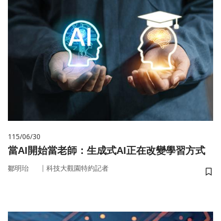
115/06/30
當AI開始當老師：生成式AI正在改變學習方式
｜
鄒明珆
科技大觀園特約記者
儲