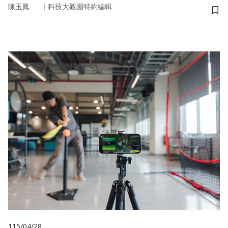
｜
陳玉鳳
科技大觀園特約編輯
儲
115/04/28