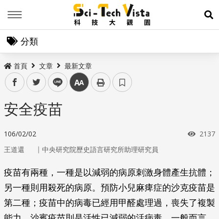
Menu
展
分類
首頁
文章
最新文章
facebook
twitter
line
中
安全疫苗
瀏覽
106/02/02
2137
｜
王道還
中央研究院歷史語言研究所助理研究員
疫苗有兩種，一種是以減弱的病原刺激身體產生抗體；
另一種則用殺死的病原。預防小兒麻痺症的沙克疫苗是
第二種；疫苗中的病毒已經用甲醛處理過，喪失了複製
能力。沙賓疫苗則是活性已減弱的活病毒。一般而言，