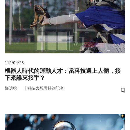
115/04/28
機器人時代的運動人才：當科技遇上人體，接
下來誰來接手？
｜
鄒明珆
科技大觀園特約記者
儲