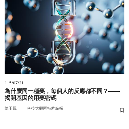
115/07/21
為什麼同一種藥，每個人的反應都不同？——
揭開基因的用藥密碼
｜
陳玉鳳
科技大觀園特約編輯
儲