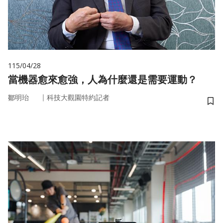
115/04/28
當機器愈來愈強，人為什麼還是需要運動？
｜
鄒明珆
科技大觀園特約記者
儲