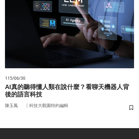
115/06/30
AI真的聽得懂人類在說什麼？看聊天機器人背
後的語言科技
｜
陳玉鳳
科技大觀園特約編輯
儲