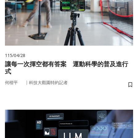
115/04/28
讓每一次揮空都有答案 運動科學的普及進行
式
｜
何楷平
科技大觀園特約記者
儲