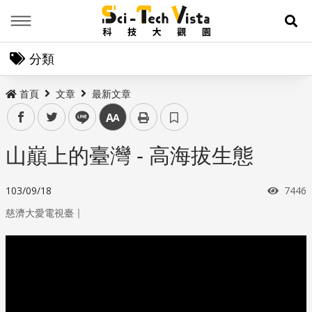
Menu
展
分類
首頁
文章
最新文章
facebook
twitter
line
中
山巔上的臺灣 - 高海拔生態
瀏覽
103/09/18
7446
｜
慈濟大愛電視臺