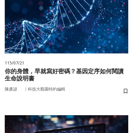
115/07/21
你的身體，早就寫好密碼？基因定序如何閱讀
生命說明書
｜
陳彥諺
科技大觀園特約編輯
儲