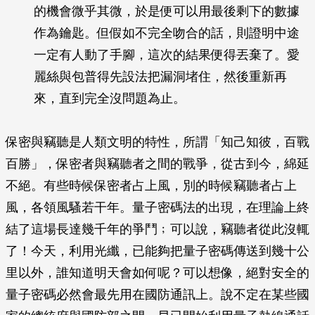
的機會微乎其微，於是便可以用最後剩下的數據
作為鑰匙。但假如不完全吻合的話，則證明中途
一定有人動了手腳，這次的結果便得丟棄了。愛
麗絲與包普得先設法把漏洞堵住，然後重新再
來，直到完全沒問題為止。
保密與竊聽是人類文明的特性，所謂「知己知彼，百戰
百勝」，保密者與竊聽者之間的戰爭，從古到今，綿延
不絕。有些時候保密者占上風，別的時候竊聽者占上
風，各領風騷若干年。量子密碼法的出現，在理論上終
結了這場長達幾千年的爭鬥﹔可以說，竊聽者從此沒輒
了！今天，利用光纖，已能夠把量子密碼傳送到幾十公
里以外，誰知道明天會如何呢？可以想像，絕對安全的
量子密碼必然會最先用在國防通訊上。說不定在某些國