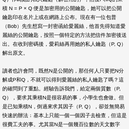
積 N = P × Q 便是加密用的公開鑰匙，她可以把公開
鑰匙印在名片上或在網路上公布。現在有一位包普
（Bob）先生想寫一封密函給愛麗絲，他首先得知道愛
麗絲的公開鑰匙，按照一個特定的方法把信件加密後送
出。在收到密碼後，愛莉絲再用她的私人鑰匙（P, Q）
解出原文。
讀者也許會問，既然N是公開的，那任何人只要把N分
解成P和Q，不就可以得到愛麗絲的私人鑰匙了嗎？這
的確問到了重點。經驗告訴我們，給定兩個質數（P,
Q），要求其乘積N是很容易的事，小學生也會做。但
是已知乘積N，倒過來求其因子（P, Q），卻並無簡易
快速的辦法﹔基本上只能一個一個因子去檢查，但這是
很費工夫的事。尤其當N是一個幾百位數的天文數字