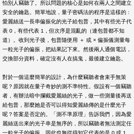
怕別人竊聽了。所以問題的核心是如何在兩人之間建立
安全的鑰匙。簡單地說，量子密碼法的程序是這樣的﹕
愛麗絲送一長串偏振化的光子給包普，其中有些光子代
表 0，有些代表 1，但次序是混亂的（連包普都不知
道）。收到光子後，包普隨便用 ＋ 或 × 偏振儀測量每
一粒光子的偏振，把結果記下來。然後兩人通個電話，
交換部分資料，確定沒有人在搞鬼，最後建立鑰匙。
對於一個這麼簡單的設計，為什麼竊聽者會束手無策
呢？原因就在量子奇妙的測不準特性。假設有一個竊聽
者，有辦法暗中攔截愛麗絲的光子，做一些測量後再送
給包普，那麼她是否可以得知愛麗絲傳的是什麼光子
呢？答案是否定的。「測不準原理」告訴我們，因為愛
麗絲送出來的光子串是無序的，所以竊聽者無法測定任
一粒光子的偏振，因此也無從得知它代表的是 0 或 1。