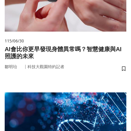
115/06/30
AI會比你更早發現身體異常嗎？智慧健康與AI
照護的未來
｜
鄒明珆
科技大觀園特約記者
儲