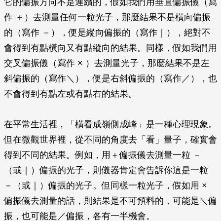
它的偏振方向不是連續的，假如我們用垂直偏振儀（寫
作 ＋）去測量任何一粒光子，那麼結果不是橫向偏振
的（寫作 －），便是縱向偏振的（寫作｜），絕對不
會得到有點橫向又有點縱向的結果。同樣，假如我們用
交叉偏振儀（寫作 × ）去測量光子，那麼結果不是左
斜偏振的（寫作＼），便是右斜偏振的（寫作／），也
不會得到有點左或有點右的結果。
在平常生活裡，「橫看成嶺側成峰」是一種心理現象。
但在微觀世界裡，從不同的角度去「看」量子，確實會
得到不同的結果。例如，用＋偏振儀去測量一粒 －
（或｜）偏振的光子，則儀器肯定會告訴你這是一粒
－（或｜）偏振的光子。但同樣一粒光子，假如用 ×
偏振儀去測量的話，則結果是不可預料的，可能是＼偏
振，也可能是／偏振，各有一半機會。