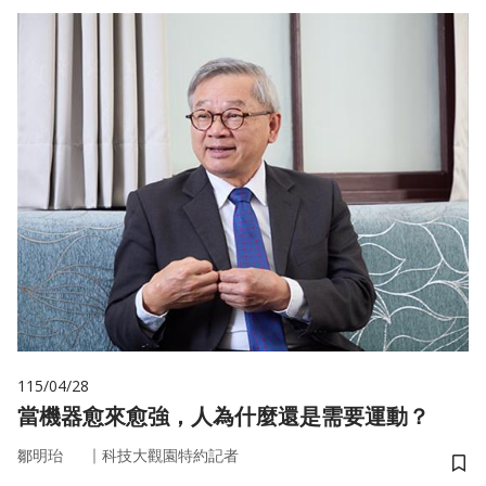
115/04/28
當機器愈來愈強，人為什麼還是需要運動？
｜
鄒明珆
科技大觀園特約記者
儲