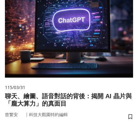
115/03/31
聊天、繪圖、語音對話的背後：揭開 AI 晶片與
「龐大算力」的真面目
｜
曾繁安
科技大觀園特約編輯
儲