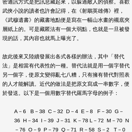
密通訊方式是把訊息藏起來，以躲過敵人的偵察。喜歡
武俠小說的讀者也許會記得，在《射鵰英雄傳》裡，
《武穆遺書》的藏書地點便是寫在一幅山水畫的襯底夾
層紙上的。可是藏匿法有一個大弱點，也就是一旦被發
現的話，其內容也就馬上曝光了。
故此後來又陸續發展出各式各樣的辦法，其中「替代
法」是相當有代表性的一種。替代法就是用一個字替代
另一個字，使原文變得亂七八糟，只有擁有替代對照表
的人才能解讀。近代的做法是把原文寫成一串數字，便
於發送。以下是一個用數字替代羅馬字母的例子：
A－6 B－38 C－32 D－4 E－8 F－30 G－
36 H－34 I－39 J－31 K－78 L－72 M－70 N
－76 O－9 P－79 Q－71 R－58 S－2 T－0