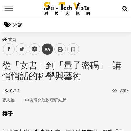
Menu
展
分類
首頁
facebook
twitter
line
中
從「女書」到「量子密碼」–講
悄悄話的科學與藝術
瀏覽
93/01/14
7203
｜
張志義
中央研究院物理研究所
楔子