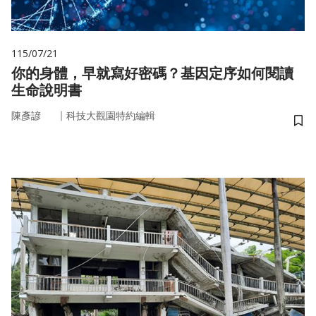
115/07/21
你的身體，早就寫好密碼？基因定序如何閱讀
生命說明書
｜
陳彥諺
科技大觀園特約編輯
儲