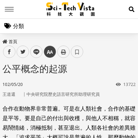
Menu
展
分類
首頁
facebook
twitter
line
中
公平概念的起源
瀏覽次
102/05/20
13722
｜
王道還
中央研究院歷史語言研究所助理研究員
合作在動物界非常普遍。可是在人類社會，合作的基礎
是平等。要是自己的付出與收穫，與他人不相稱，就容
易鬧情緒，消極抵制，甚至退出。人類各社會的差異雖
大，「追求平等」大概可說是普遍的人性。那麼動物的