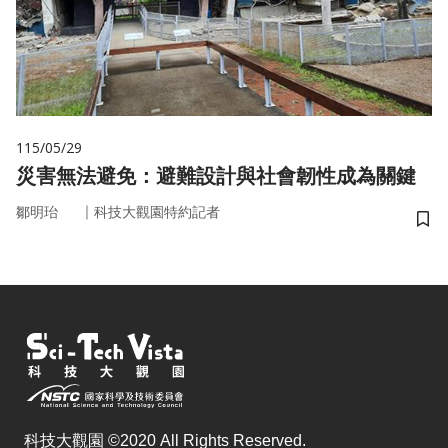
115/05/29
災害無法避免：避難設計與社會韌性成為關鍵
｜
鄒明珆
科技大觀園特約記者
儲
科技大觀園 ©2020 All Rights Reserved.