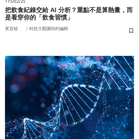
115/02/25
把飲食紀錄交給 AI 分析？重點不是算熱量，而
是看穿你的「飲食習慣」
｜
黃宜稜
科技大觀園特約編輯
儲