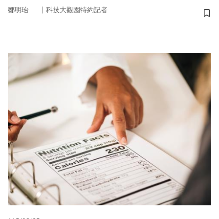
｜
鄒明珆
科技大觀園特約記者
儲