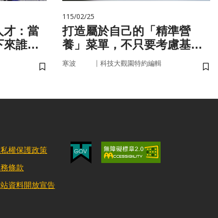
115/02/25
人才：當
打造屬於自己的「精準營
下來誰來
養」菜單，不只要考慮基
因，關鍵更在腸道微生物
｜
寒波
科技大觀園特約編輯
儲存書籤
儲
隱私權保護政策
服務條款
網站資料開放宣告