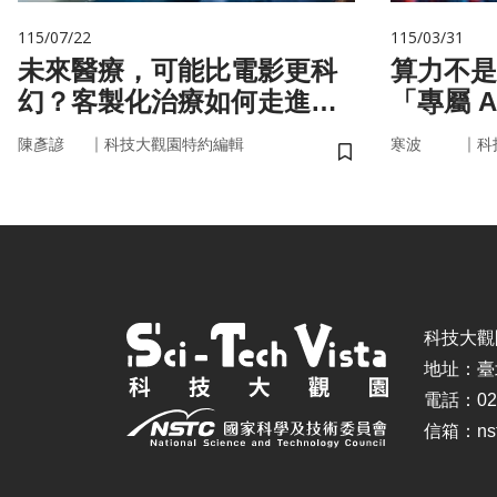
115/07/22
115/03/31
未來醫療，可能比電影更科
算力不是
幻？客製化治療如何走進真
「專屬 
實世界
率驅動未
｜
｜
陳彥諺
科技大觀園特約編輯
寒波
科
儲存書籤
科技大觀園 ©
地址：臺
電話：02-
信箱：nstc