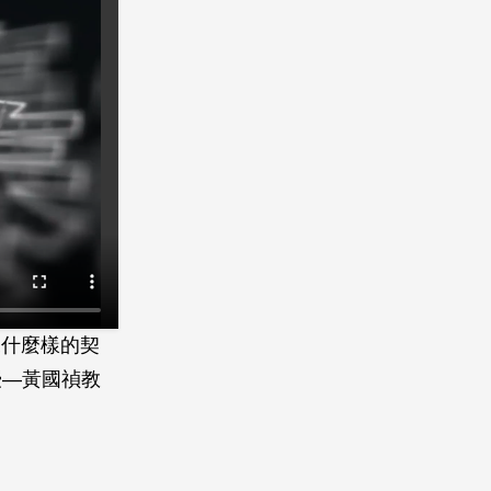
來什麼樣的契
授—黃國禎教