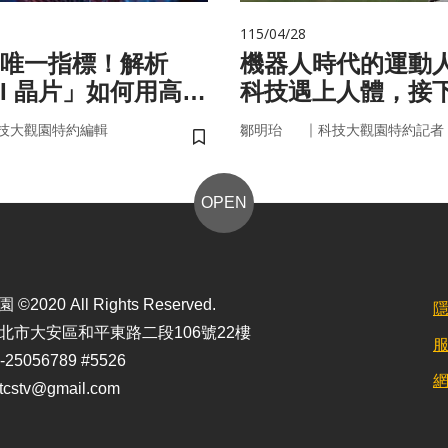
115/04/28
唯一指標！解析
機器人時代的運動
AI 晶片」如何用高效
科技遇上人體，接
來
接手？
｜
技大觀園特約編輯
鄒明珆
科技大觀園特約記者
儲存書籤
OPEN
2020 All Rights Reserved.
北市大安區和平東路二段106號22樓
25056789 #5526
stv@gmail.com