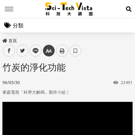
Menu
展
分類
首頁
facebook
twitter
line
中
竹炭的淨化功能
瀏覽次
96/05/30
23491
｜
東森電視「科學大解碼」製作小組