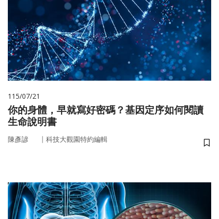
115/07/21
你的身體，早就寫好密碼？基因定序如何閱讀
生命說明書
｜
陳彥諺
科技大觀園特約編輯
儲