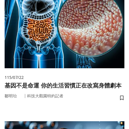
115/07/22
基因不是命運 你的生活習慣正在改寫身體劇本
｜
鄒明珆
科技大觀園特約記者
儲