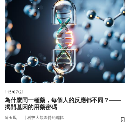
115/07/21
為什麼同一種藥，每個人的反應都不同？——
揭開基因的用藥密碼
｜
陳玉鳳
科技大觀園特約編輯
儲