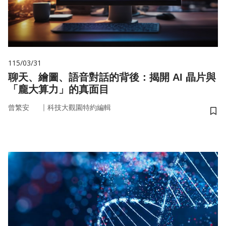
115/03/31
聊天、繪圖、語音對話的背後：揭開 AI 晶片與
「龐大算力」的真面目
｜
曾繁安
科技大觀園特約編輯
儲