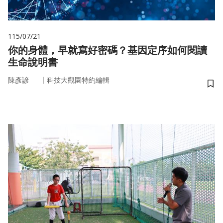
115/07/21
你的身體，早就寫好密碼？基因定序如何閱讀
生命說明書
｜
陳彥諺
科技大觀園特約編輯
儲