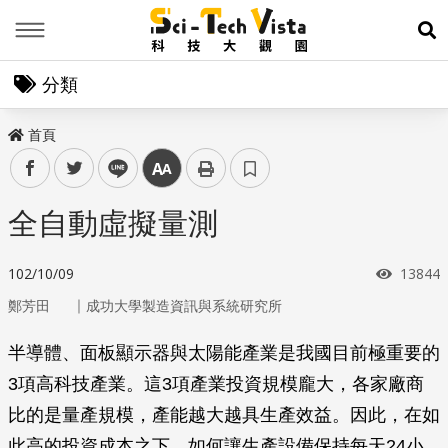
Menu
展
分類
首頁
facebook
twitter
line
中
全自動虛擬量測
瀏覽次
102/10/09
13844
｜
鄭芳田
成功大學製造資訊與系統研究所
半導體、面板顯示器與太陽能產業是我國目前極重要的
3項高科技產業。這3項產業投資規模龐大，各家廠商
比的是量產規模，產能越大越具生產效益。因此，在如
此高的投資成本之下，如何讓生產設備保持每天24小