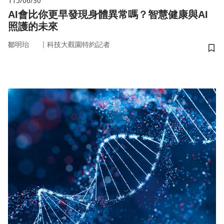
115/06/30
AI會比你更早發現身體異常嗎？智慧健康與AI
照護的未來
｜
鄒明珆
科技大觀園特約記者
儲