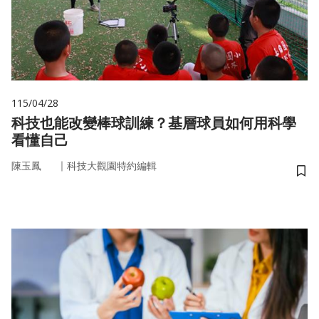
115/04/28
科技也能改變棒球訓練？基層球員如何用科學
看懂自己
｜
陳玉鳳
科技大觀園特約編輯
儲