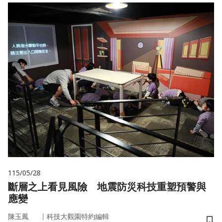
115/05/28
斷層之上看見風險 地震防災科技重塑預警與
應變
｜
陳玉鳳
科技大觀園特約編輯