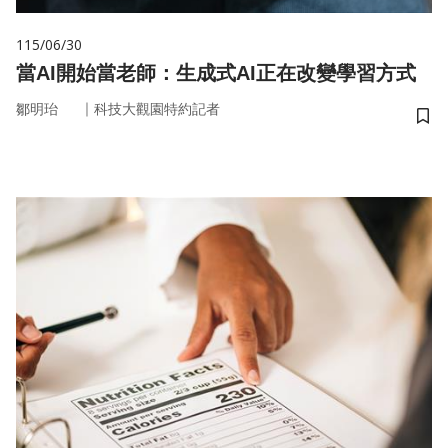
115/06/30
當AI開始當老師：生成式AI正在改變學習方式
｜
鄒明珆
科技大觀園特約記者
儲