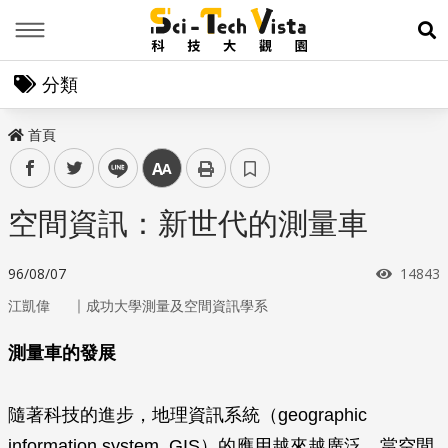
Menu
展
分類
首頁
facebook
twitter
line
中
空間資訊：新世代的測量車
瀏覽次
96/08/07
14843
｜
江凱偉
成功大學測量及空間資訊學系
測量車的發展
隨著科技的進步，地理資訊系統（geographic
information system, GIS）的應用越來越廣泛。當空間