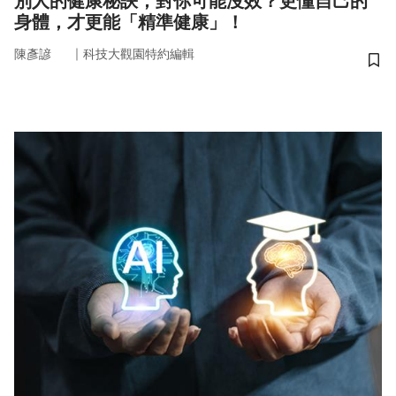
別人的健康秘訣，對你可能沒效？更懂自己的
身體，才更能「精準健康」！
｜
陳彥諺
科技大觀園特約編輯
儲