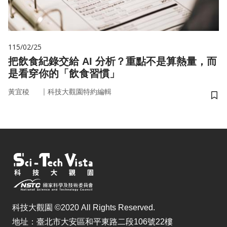
115/02/25
把飲食紀錄交給 AI 分析？重點不是算熱量，而
是看穿你的「飲食習慣」
｜
黃宜稜
科技大觀園特約編輯
儲
科技大觀園 ©2020 All Rights Reserved.
地址：臺北市大安區和平東路二段106號22樓