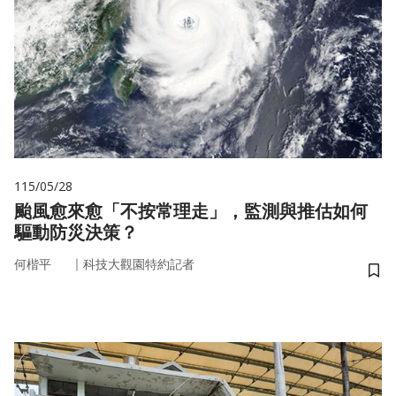
115/05/28
颱風愈來愈「不按常理走」，監測與推估如何
驅動防災決策？
｜
何楷平
科技大觀園特約記者
儲