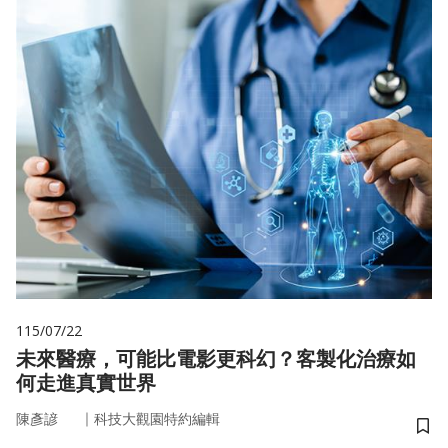
115/07/22
未來醫療，可能比電影更科幻？客製化治療如
何走進真實世界
｜
陳彥諺
科技大觀園特約編輯
儲