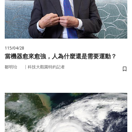
115/04/28
當機器愈來愈強，人為什麼還是需要運動？
｜
鄒明珆
科技大觀園特約記者
儲