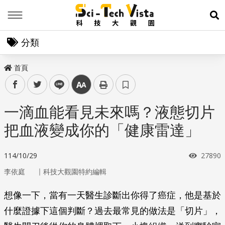
Menu
展
分類
首頁
facebook
twitter
line
中
一滴血能看見未來嗎？液態切片
把血液變成你的「健康雷達」
瀏覽次
114/10/29
27890
｜
李依庭
科技大觀園特約編輯
想像一下，當有一天醫生診斷出你得了癌症，他是基於
什麼證據下這個判斷？過去最常見的做法是「切片」，