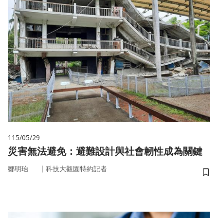
115/05/29
災害無法避免：避難設計與社會韌性成為關鍵
｜
鄒明珆
科技大觀園特約記者
儲