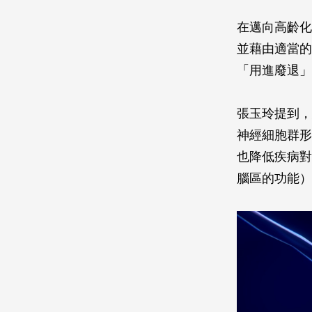
在邁向高齡化
並藉由適當的
「用進廢退」
張玉玲提到，
神經細胞群形
也降低疾病對
腦區的功能）