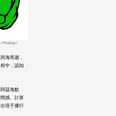
xabay）
葉與海馬迴，
過程中，認知
是阿茲海默
空間感、計算
會出現干擾行