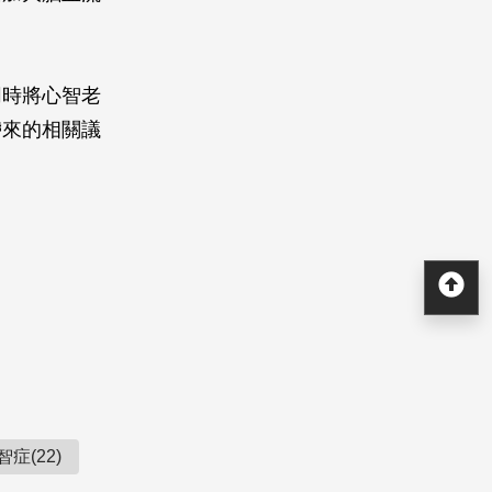
同時將心智老
帶來的相關議
回
智症(22)