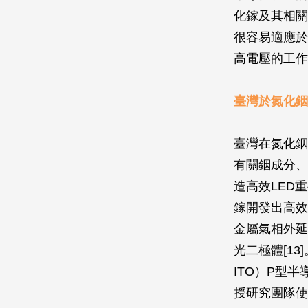
化鎵及其相關
很容易適應於
高電壓的工作
臺灣於氮化銦
臺灣在氮化銦
有關銦成分、
造高效LED
鎵開發出高效
金屬氣相外延
光二極體[13
ITO）P型
授研究團隊使用分