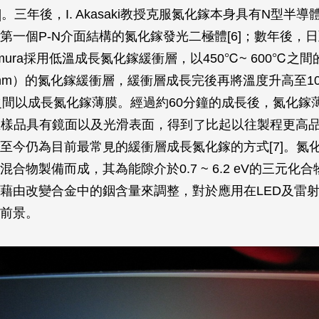
]。三年後，I. Akasaki教授克服氮化鎵本身具有N型半
第一個P-N介面結構的氮化鎵發光二極體[6]；數年後，
kamura採用低溫成長氮化鎵緩衝層，以450℃~ 600℃之
米（nm）的氮化鎵緩衝層，緩衝層成長完後再將溫度升高至10
℃之間以成長氮化鎵薄膜。經過約60分鐘的成長後，氮化鎵
，且樣品具有鏡面以及光滑表面，得到了比起以往製程更高
至今仍為目前最常見的緩衝層成長氮化鎵的方式[7]。氮
合物製備而成，其為能隙介於0.7 ~ 6.2 eV的三元化
藉由改變合金中的銦含量來調整，對於應用在LED及雷
前景。