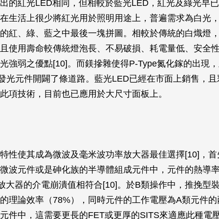
出的紅光LED相同，但相較於藍光LED，紅光及綠光早
在生活上很少將紅光用於照明用途上，普遍需求為白光，
的紅、綠、藍之中最後一塊拼圖。相較於傳統的白熾燈，
且使用壽命較傳統燈泡長、不易破損、耗電量低、安全
光強弱之優點[10]。而鎂摻雜使得P-Type氮化鎵的出現
及發光元件開闢了條道路。藍光LED已經在市面上銷售，且
此項技術，目前也已應用於大尺寸面板上。
特性使其成為微波及毫米波功率放大器最佳選擇[10]，
微波元件或是砷化族的半導體組成元件中，元件的熱導
放大器的介電崩潰值相符合[10]。於B類操作中，推挽型
的理論效率（78%），同時元件的工作電壓為A類元件的
元件中，這需要更長的FET或更厚的SITS來適應此種電