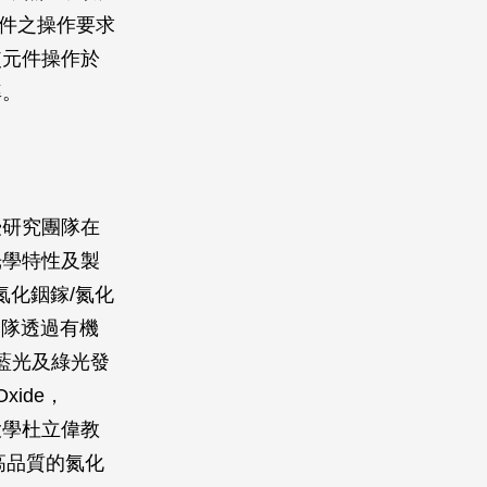
元件之操作要求
使元件操作於
率。
授研究團隊在
光學特性及製
氮化銦鎵/氮化
團隊透過有機
藍光及綠光發
xide，
大學杜立偉教
備出高品質的氮化