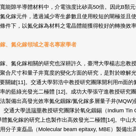
寬能隙半導體材料中，介電強度比矽高50倍。因此B類
氮化鎵元件，透過減少寄生參數且使用較短的閘極並且
條件下，以氮化鎵為材料之電晶體能獲得較好的轉換效
鎵、氮化鎵領域之著名專家學者
鎵、氮化鎵相關的研究也深耕許久，臺灣大學楊志忠教
聚合尺寸和量子井寬度的變化方面的研究，是對於瞭解
重要關鍵[11]。交通大學郭浩中教授研究團隊開利用m面的
率的藍綠光發光二極體 [12]。成功大學張守進教授研究
法製備出高發光效率氮化銦鎵/氮化鎵多層量子井(MQW)
]。交通大學
洪瑞華
教授研究團隊於氧化銦錫（Indium Tin O
半導體氮化鎵的研究上也製作出高效發光二極體[14]。中山
子束磊晶（Molecular beam epitaxy, MBE）製