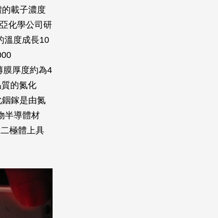
導體的載子濃度
日亞化學公司研
間的溫度成長10
00
薄膜厚度約為4
品質的氮化
化銦鎵是由氮
合物半導體材
射二極體上具