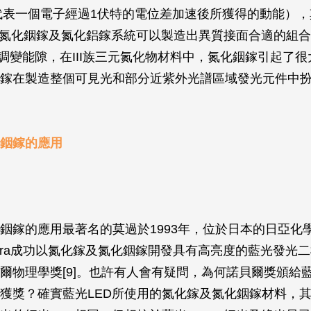
代表一個電子經過1伏特的電位差加速後所獲得的動能）
，透過氮化銦鎵及氮化鋁鎵系統可以製造出異質接面合適的組合
V的可調變能隙，在III族三元氮化物材料中，氮化銦鎵引起了
鎵在製造整個可見光和部分近紫外光譜區域發光元件中
銦鎵的應用
銦鎵的應用最著名的莫過於1993年，位於日本的日亞化
kamura成功以氮化鎵及氮化銦鎵開發具有高亮度的藍光發光
爾物理學獎[9]。也許有人會有疑問，為何諾貝爾獎頒給藍
獲獎？確實藍光LED所使用的氮化鎵及氮化銦鎵材料，