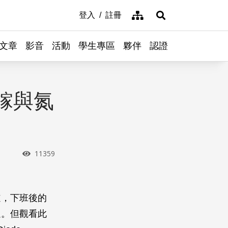
網站導覽
登入
註冊
展開搜尋
文章
影音
活動
學生專區
夥伴
認證
化鎵與氮
瀏覽次數
11359
道，下班後的
過。但觀看此