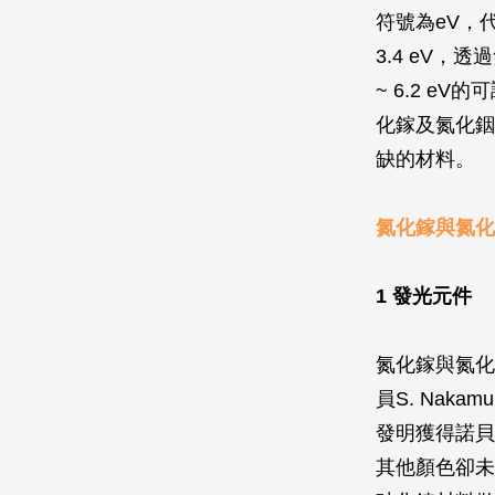
符號為eV，
3.4 eV
~ 6.2 e
化鎵及氮化銦
缺的材料。
氮化鎵與氮化
1 發光元件
氮化鎵與氮化
員S. Na
發明獲得諾貝
其他顏色卻未