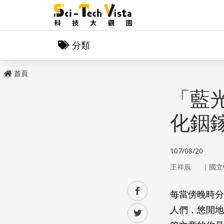
分類
首頁
「藍光
化銦
107/08/20
｜
王祥辰
國立
facebook
每當傍晚時分
人們，悠閒地
twitter