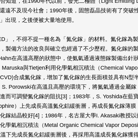
道，在1990年代以前，發光二極體（Light Emitting D
用還遠不及現今社會；1990年後，固態磊晶技術有了突破
D」出現，之後便被大量地使用。
ED」，不得不提一種名為「氮化鎵」的材料。氮化鎵為製
，製備方法的改良與確立也經過了不少歷程。氮化鎵的
與H. Hahn在高溫高壓的狀態中，使氨氣通過液態鎵製備出針
，Maruska與Tietjen利用化學氣相沉積法（Chemical Vapo
ion， CVD)合成氮化鎵，增加了氮化鎵的生長面積並具有N
2年，S. Porowski在高溫且高壓的環境下，將氮氣通過金
而可調變氮化鎵的阻抗[3]；1983年，S. Yoshida在藍
apphire）上先成長高溫氮化鋁緩衝層，再成長氮化鎵薄
鎵結晶較好[4]；1986年，名古屋大學I. Akasaki教
相沉積法（Metal Organic Chemical Vapor Deposi
在低溫下先成長氮化鋁緩衝層後，再採用高溫成長氮化鎵獲