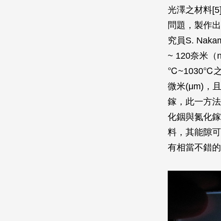
光澤之材料[5
問題，製作出
究員S. Na
~ 120奈
℃~1030
微米(μm)
鎵，此一方法
化銦與氮化鎵混
料，其能隙可
有相當不錯的