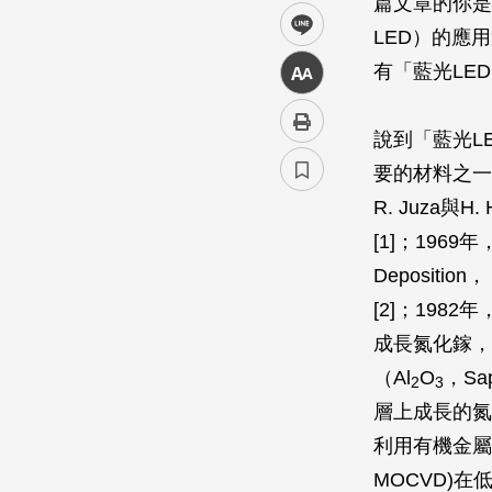
篇文章的你是否知
line
LED）的應
有「藍光LE
中
說到「藍光L
要的材料之一
R. Juza
[1]；1969年
Deposit
[2]；198
成長氮化鎵，進
（Al
O
，S
2
3
層上成長的氮化
利用有機金屬化學氣
MOCVD)