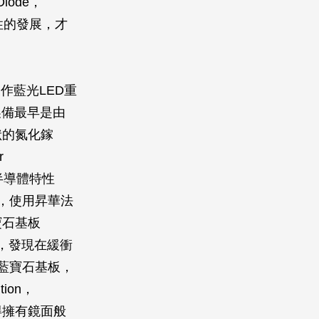
iode，
性的發展，才
作藍光LED重
製備最早是由
狀的氮化鎵
r
型半導體特性
屬鎵，使用昇華法
寶石基板
膜，發現在緩衝
授以藍寶石基板，
tion，
得擁有鏡面般