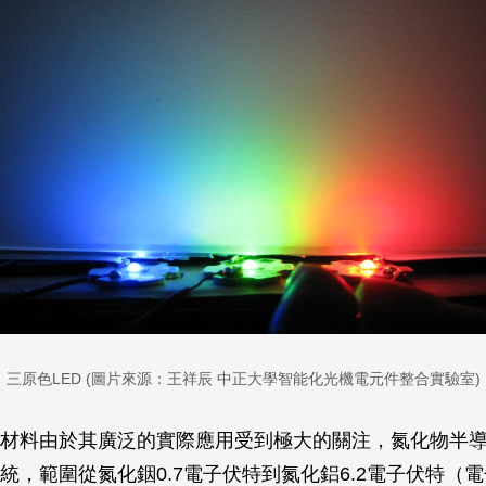
三原色LED (圖片來源：王祥辰 中正大學智能化光機電元件整合實驗室)
材料由於其廣泛的實際應用受到極大的關注，氮化物半
統，範圍從氮化銦0.7電子伏特到氮化鋁6.2電子伏特（