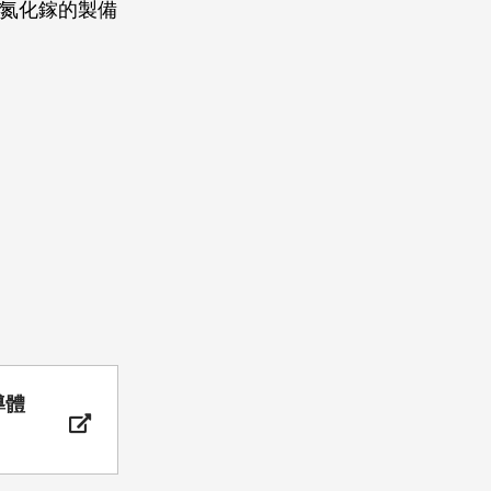
∕氮化鎵的製備
導體