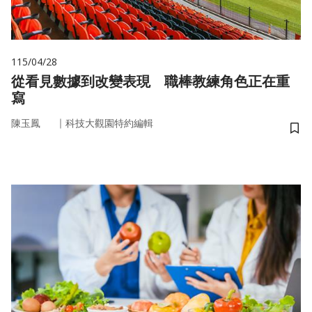
115/04/28
從看見數據到改變表現 職棒教練角色正在重
寫
｜
陳玉鳳
科技大觀園特約編輯
儲