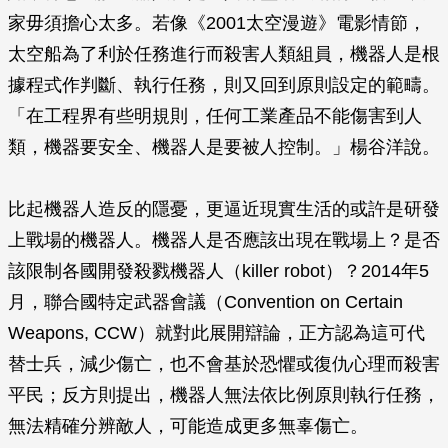
家毋須擔心太多。若像《2001太空漫遊》電影情節，
太空船為了利於任務進行而殺害人類組員，機器人是根
據程式作判斷、執行任務，則又回到原則設定的範疇。
「在工程界有些明規則，任何工業產品不能傷害到人
類，機器要安全、機器人是要被人控制。」楊谷洋說。
比起機器人造反的隱憂，更逼近現實生活的或許是研發
上戰場的機器人。機器人是否應該出現在戰場上？是否
該限制各國開發殺戮機器人（killer robot）？2014年5
月，聯合國特定武器會議（Convention on Certain
Weapons, CCW）就對此展開辯論，正方認為這可代
替士兵，減少傷亡，也不會基於恐懼或復仇心理而殺害
平民；反方則提出，機器人無法依比例原則執行任務，
無法精確分辨敵人，可能造成更多無辜傷亡。