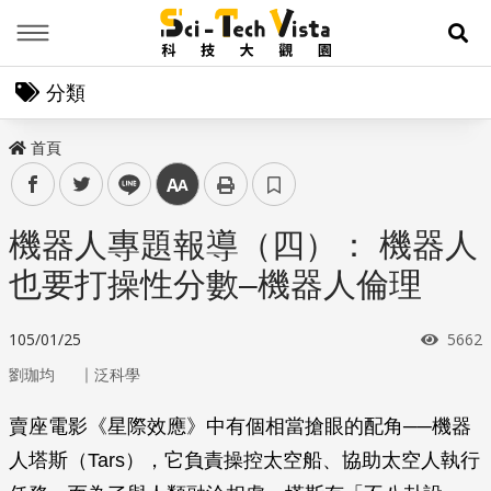
Menu
展
分類
首頁
facebook
twitter
line
中
機器人專題報導（四）： 機器人
也要打操性分數–機器人倫理
瀏覽
105/01/25
5662
｜
劉珈均
泛科學
賣座電影《星際效應》中有個相當搶眼的配角──機器
人塔斯（Tars），它負責操控太空船、協助太空人執行