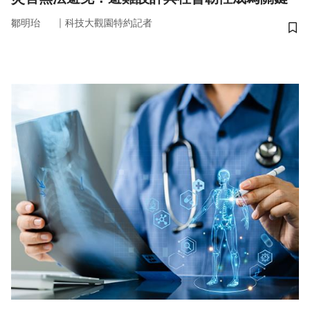
｜
鄒明珆
科技大觀園特約記者
儲