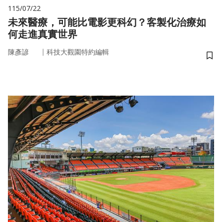
115/07/22
未來醫療，可能比電影更科幻？客製化治療如
何走進真實世界
｜
陳彥諺
科技大觀園特約編輯
儲