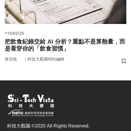
115/02/25
把飲食紀錄交給 AI 分析？重點不是算熱量，而
是看穿你的「飲食習慣」
｜
黃宜稜
科技大觀園特約編輯
儲
科技大觀園 ©2020 All Rights Reserved.