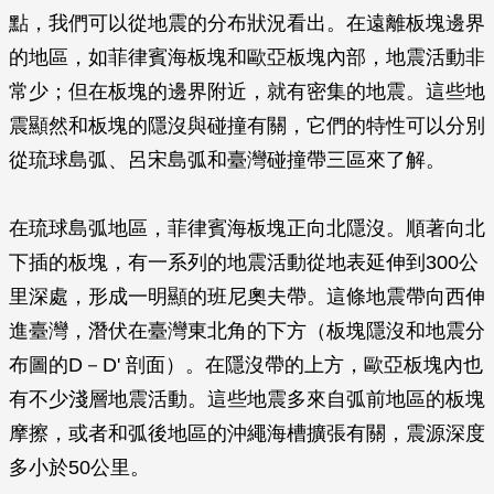
點，我們可以從地震的分布狀況看出。在遠離板塊邊界
的地區，如菲律賓海板塊和歐亞板塊內部，地震活動非
常少；但在板塊的邊界附近，就有密集的地震。這些地
震顯然和板塊的隱沒與碰撞有關，它們的特性可以分別
從琉球島弧、呂宋島弧和臺灣碰撞帶三區來了解。
在琉球島弧地區，菲律賓海板塊正向北隱沒。順著向北
下插的板塊，有一系列的地震活動從地表延伸到300公
里深處，形成一明顯的班尼奧夫帶。這條地震帶向西伸
進臺灣，潛伏在臺灣東北角的下方（板塊隱沒和地震分
布圖的D－D' 剖面）。在隱沒帶的上方，歐亞板塊內也
有不少淺層地震活動。這些地震多來自弧前地區的板塊
摩擦，或者和弧後地區的沖繩海槽擴張有關，震源深度
多小於50公里。