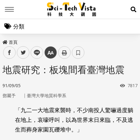
Menu
展
分類
首頁
facebook
twitter
line
中
地震研究：板塊間看臺灣地震
瀏覽
91/09/05
7817
｜
鄧屬予
臺灣大學地質科學系
「九二一大地震來襲時，不少南投人驚嚇過度躺
在地上，哀嚎呼叫，以為世界末日來臨，不及逃
生而葬身家園瓦礫堆中。」