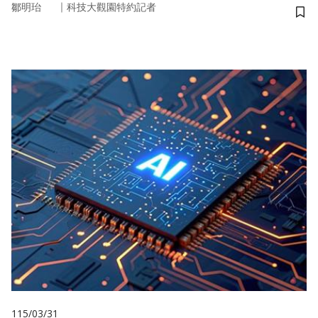
｜
鄒明珆
科技大觀園特約記者
儲
115/03/31