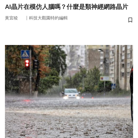
AI晶片在模仿人腦嗎？什麼是類神經網路晶片
｜
黃宜稜
科技大觀園特約編輯
儲