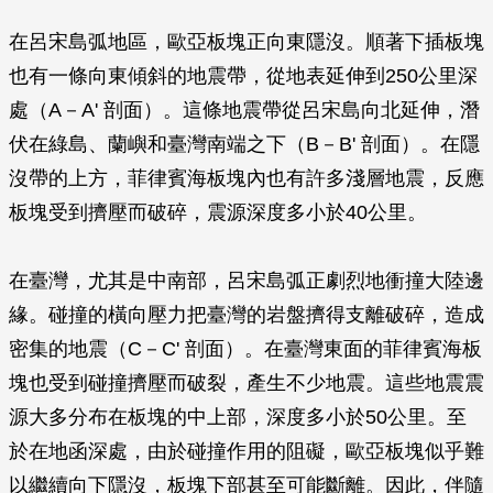
在呂宋島弧地區，歐亞板塊正向東隱沒。順著下插板塊
也有一條向東傾斜的地震帶，從地表延伸到250公里深
處（A－A' 剖面）。這條地震帶從呂宋島向北延伸，潛
伏在綠島、蘭嶼和臺灣南端之下（B－B' 剖面）。在隱
沒帶的上方，菲律賓海板塊內也有許多淺層地震，反應
板塊受到擠壓而破碎，震源深度多小於40公里。
在臺灣，尤其是中南部，呂宋島弧正劇烈地衝撞大陸邊
緣。碰撞的橫向壓力把臺灣的岩盤擠得支離破碎，造成
密集的地震（C－C' 剖面）。在臺灣東面的菲律賓海板
塊也受到碰撞擠壓而破裂，產生不少地震。這些地震震
源大多分布在板塊的中上部，深度多小於50公里。至
於在地函深處，由於碰撞作用的阻礙，歐亞板塊似乎難
以繼續向下隱沒，板塊下部甚至可能斷離。因此，伴隨