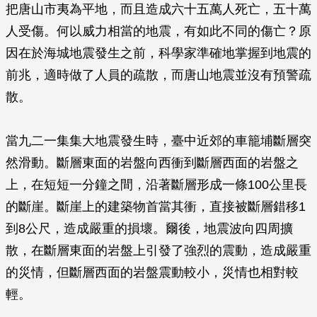
把唐山市夷為平地，而且造成六十五萬人死亡，五十萬
人受傷。何以威力相當的地震，有如此不同的傷亡？原
因在於海城地震發生之前，科學家準確地掌握到地震的
前兆，適時做了人員的疏散，而唐山地震並沒有預警疏
散。
當九二一集集大地震發生時，臺中近郊的車籠埔斷層突
然滑動。斷層東面的岩盤向西衝到斷層西面的岩盤之
上，在短短一分鐘之間，沿著斷層形成一條100公里長
的斷崖。斷崖上的建築物首當其衝，直接被斷層錯移1
到8公尺，造成嚴重的損壞。爾後，地震波向四周擴
散，在斷層東面的岩盤上引發了強烈的震動，造成嚴重
的災情，但斷層西面的岩盤震動較小，災情也相對較
輕。