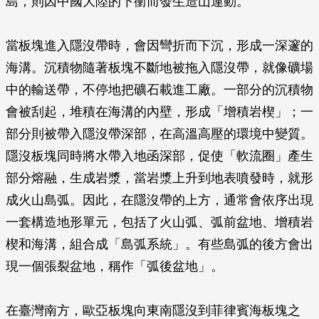
島，則因中國大陸的下衝而發生造山運動。
當板塊進入隱沒帶時，會因彎折而下沉，形成一深邃的
海溝。沉積物隨著板塊不斷地被拖入隱沒帶，就像礦場
中的輸送帶，不停地把礦石載進工廠。一部分的沉積物
會被刮起，堆積在海溝的內壁，形成「增積岩楔」；一
部分則被帶入隱沒帶深部，在高溫高壓的環境中變質。
隱沒板塊同時將水帶入地函深部，促使「軟流圈」產生
部分熔融，生成岩漿，當岩漿上升到地表噴發時，就形
成火山島弧。因此，在隱沒帶的上方，通常會依序出現
一套構造地形單元，包括了火山弧、弧前盆地、增積岩
楔和海溝，組合成「島弧系統」。有些島弧的後方會出
現一個張裂盆地，稱作「弧後盆地」。
在臺灣南方，歐亞板塊向東南隱沒到菲律賓海板塊之