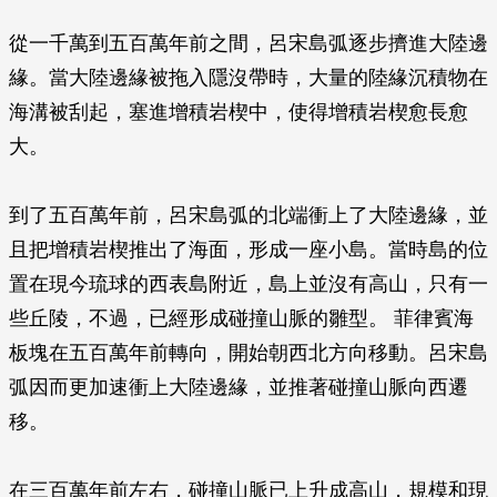
從一千萬到五百萬年前之間，呂宋島弧逐步擠進大陸邊
緣。當大陸邊緣被拖入隱沒帶時，大量的陸緣沉積物在
海溝被刮起，塞進增積岩楔中，使得增積岩楔愈長愈
大。
到了五百萬年前，呂宋島弧的北端衝上了大陸邊緣，並
且把增積岩楔推出了海面，形成一座小島。當時島的位
置在現今琉球的西表島附近，島上並沒有高山，只有一
些丘陵，不過，已經形成碰撞山脈的雛型。 菲律賓海
板塊在五百萬年前轉向，開始朝西北方向移動。呂宋島
弧因而更加速衝上大陸邊緣，並推著碰撞山脈向西遷
移。
在三百萬年前左右，碰撞山脈已上升成高山，規模和現