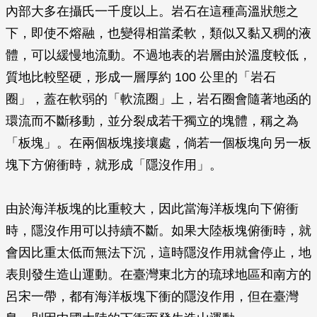
內部大多在攝氏一千度以上。岩石在這種高溫狀態之
下，即使不熔融，也變得相當柔軟，類似又黏又稠的液
體，可以緩慢地流動。不過地表的岩層由於溫度較低，
質地比較堅硬，形成一層厚約 100 公里的「岩石
圈」，蓋在軟弱的「軟流圈」上，岩石圈會隨著地函的
環流而不斷移動，並分裂成若干獨立的塊體，稱之為
「板塊」。在兩個板塊接壤處，倘若一個板塊向另一板
塊下方俯衝時，就形成「隱沒作用」。
由於海洋板塊的比重較大，因此當海洋板塊向下俯衝
時，隱沒作用可以持續不斷。如果大陸板塊俯衝時，就
會因比重太低而無法下沉，這時隱沒作用就會停止，地
表則發生造山運動。在臺灣東北方的琉球地區和南方的
呂宋一帶，都有海洋板塊下衝的隱沒作用，但在臺灣