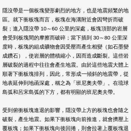
隱沒帶是一個板塊變形劇烈的地方，也是地震頻繁的地
區。就下衝板塊而言，板塊在海溝附近會因彎折而破
裂；進入隱沒帶 10～60 公里的深處，板塊頂部的岩層
會受到板塊間的摩擦而破碎；當下插到 30～80 公里深
度時，板塊的組成礦物會因受壓而產生相變（如石墨變
成鑽石），使岩層的體積縮小，因而造成斷裂。這些岩
層破裂的過程中往往會產生地震。由於這些地震大體上
順著下衝板塊排列，因此，常形成一傾斜的地震帶，從
地表延伸到地函深處，稱之為「班尼奧夫帶」。在琉球
島弧和呂宋島弧的下方，都有明顯的班尼奧夫帶。
受到俯衝板塊進退的影響，隱沒帶上方的板塊也會隨之
破裂，產生地震。如果下衝板塊向前推進，就會擠壓上
覆板塊；如果下衝板塊向後回捲，則會拉著上覆板塊退