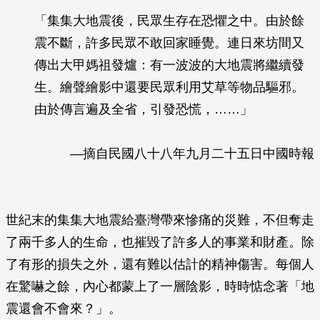
「集集大地震後，民眾生存在恐懼之中。由於餘
震不斷，許多民眾不敢回家睡覺。連日來坊間又
傳出大甲媽祖發爐：有一波波的大地震將繼續發
生。繪聲繪影中還要民眾利用艾草等物品驅邪。
由於傳言遍及全省，引發恐慌，……」
—摘自民國八十八年九月二十五日中國時報
世紀末的集集大地震給臺灣帶來慘痛的災難，不但奪走
了兩千多人的生命，也摧毀了許多人的事業和財產。除
了有形的損失之外，還有難以估計的精神傷害。每個人
在驚嚇之餘，內心都蒙上了一層陰影，時時惦念著「地
震還會不會來？」。