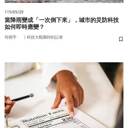
115/05/29
當降雨變成「一次倒下來」，城市的災防科技
如何即時應變？
｜
何楷平
科技大觀園特約記者
儲